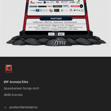
ØIF Arendal Elite
Sparebanken Norge Amfi
4848 Arendal
post@oifarendal.no