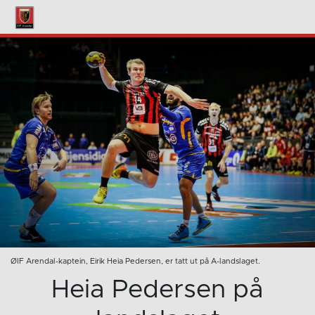
ØIF Arendal-kaptein, Eirik Heia Pedersen, er tatt ut på A-landslaget.
Heia Pedersen på