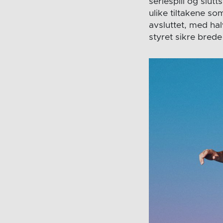
seriespill og slut
ulike tiltakene so
avsluttet, med hal
styret sikre brede