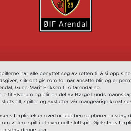
spillerne har alle benyttet seg av retten til å si opp sin
sgiver, slik det gis rom for når ansatte blir og er permi
endal, Gunn-Marit Eriksen til oifarendal.no.
dere til Elverum og blir en del av Børge Lunds mannska
et sluttspill, spiller og avslutter vår mangeårige kroat 
nsens forpliktelser overfor klubben opphører onsdag 
 om videre spill i et eventuelt sluttspill. Gjekstads forp
 onsdag denne uka.