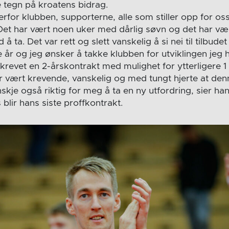
e tegn på kroatens bidrag.
rfor klubben, supporterne, alle som stiller opp for os
et har vært noen uker med dårlig søvn og det har vær
 å ta. Det var rett og slett vanskelig å si nei til tilbud
år og jeg ønsker å takke klubben for utviklingen jeg ha
revet en 2-årskontrakt med mulighet for ytterligere 1 
r vært krevende, vanskelig og med tungt hjerte at den
anskje også riktig for meg å ta en ny utfordring, sier h
blir hans siste proffkontrakt.