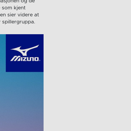
ituasjonen og de
e som kjent
en sier videre at
 spillergruppa.