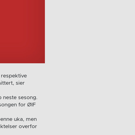
e respektive
ttert, sier
p neste sesong.
sesongen for ØIF
denne uka, men
liktelser overfor