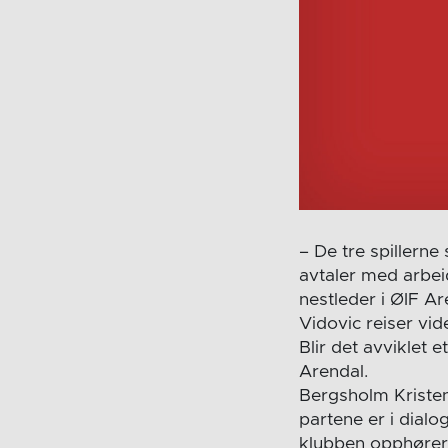
– De tre spillerne 
avtaler med arbeid
nestleder i ØIF Ar
Vidovic reiser vi
Blir det avviklet 
Arendal.
Bergsholm Kriste
partene er i dialog
klubben opphører