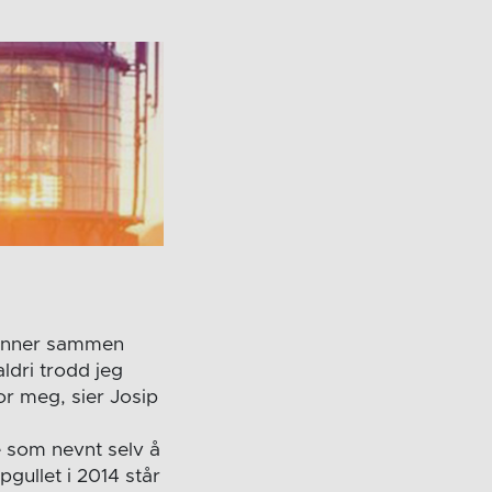
 minner sammen
ldri trodd jeg
for meg, sier Josip
e som nevnt selv å
pgullet i 2014 står