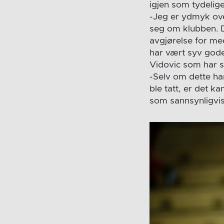
igjen som tydelig
-Jeg er ydmyk ove
seg om klubben. D
avgjørelse for med
har vært syv gode 
Vidovic som har sk
-Selv om dette ha
ble tatt, er det k
som sannsynligvis 