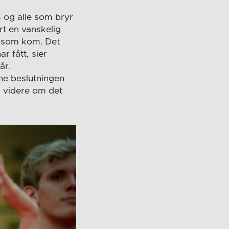
s og alle som bryr
t en vanskelig
et som kom. Det
r fått, sier
år.
ne beslutningen
an videre om det