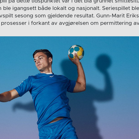
tspill på dette tidspunktet var i det blå grunnet smittes
m ble igangsett både lokalt og nasjonalt. Seriespillet bl
vspilt sesong som gjeldende resultat. Gunn-Marit Eriks
 prosesser i forkant av avgjørelsen om permittering av