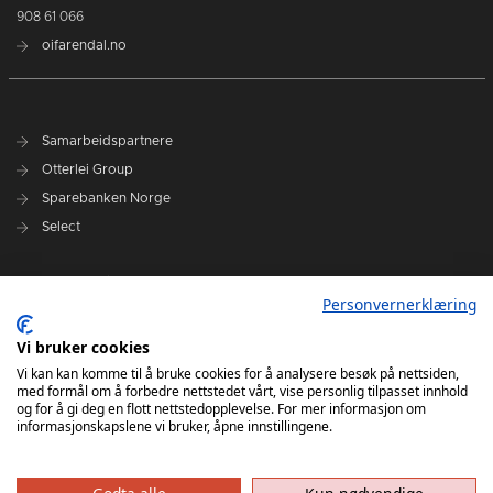
908 61 066
oifarendal.no
Samarbeidspartnere
Otterlei Group
Sparebanken Norge
Select
Nyhetsarkiv
Personvernerklæring
Terminliste
Spillerstall
Vi bruker cookies
Administrasjon
Vi kan kan komme til å bruke cookies for å analysere besøk på nettsiden,
med formål om å forbedre nettstedet vårt, vise personlig tilpasset innhold
Styret
og for å gi deg en flott nettstedopplevelse. For mer informasjon om
informasjonskapslene vi bruker, åpne innstillingene.