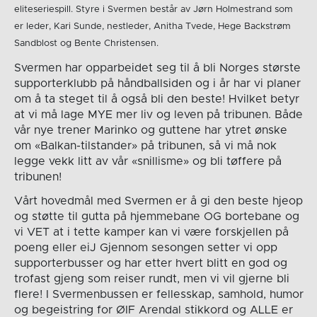
eliteseriespill. Styre i Svermen består av Jørn Holmestrand som
er leder, Kari Sunde, nestleder, Anitha Tvede, Hege Backstrøm
Sandblost og Bente Christensen.
Svermen har opparbeidet seg til å bli Norges største
supporterklubb på håndballsiden og i år har vi planer
om å ta steget til å også bli den beste! Hvilket betyr
at vi må lage MYE mer liv og leven på tribunen. Både
vår nye trener Marinko og guttene har ytret ønske
om «Balkan-tilstander» på tribunen, så vi må nok
legge vekk litt av vår «snillisme» og bli tøffere på
tribunen!
Vårt hovedmål med Svermen er å gi den beste hjeop
og støtte til gutta på hjemmebane OG bortebane og
vi VET at i tette kamper kan vi være forskjellen på
poeng eller eiJ Gjennom sesongen setter vi opp
supporterbusser og har etter hvert blitt en god og
trofast gjeng som reiser rundt, men vi vil gjerne bli
flere! I Svermenbussen er fellesskap, samhold, humor
og begeistring for ØIF Arendal stikkord og ALLE er