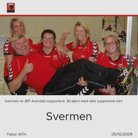
Svermen er ØIF Arendals supportere. Bli kjent med våre supportere her!
Svermen
Tekst: NTH
05/10/2009