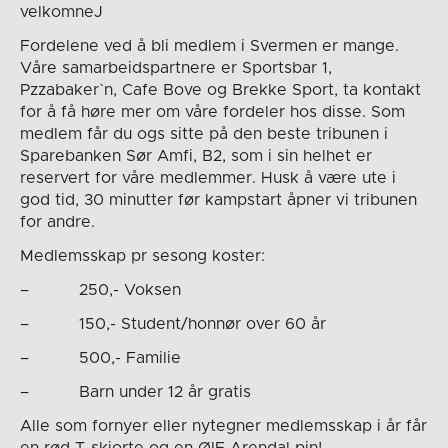
velkomneJ
Fordelene ved å bli medlem i Svermen er mange.
Våre samarbeidspartnere er Sportsbar 1,
Pzzabaker`n, Cafe Bove og Brekke Sport, ta kontakt
for å få høre mer om våre fordeler hos disse. Som
medlem får du ogs sitte på den beste tribunen i
Sparebanken Sør Amfi, B2, som i sin helhet er
reservert for våre medlemmer. Husk å være ute i
god tid, 30 minutter før kampstart åpner vi tribunen
for andre.
Medlemsskap pr sesong koster:
– 250,- Voksen
– 150,- Student/honnør over 60 år
– 500,- Familie
– Barn under 12 år gratis
Alle som fornyer eller nytegner medlemsskap i år får
en rød T-skjorte og en ØIF Arendal pin!