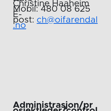
Christine Haaheim
Mobil: 480 08 625
E-
post:
ch@oifarendal
.no
Administrasjon/pr
osjektleder/control