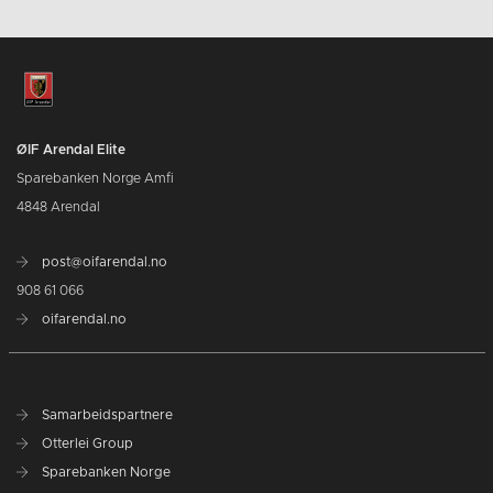
ØIF Arendal Elite
Sparebanken Norge Amfi
4848 Arendal
post@oifarendal.no
908 61 066
oifarendal.no
Samarbeidspartnere
Otterlei Group
Sparebanken Norge