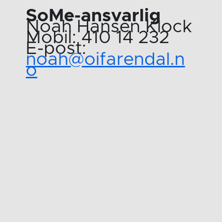
SoMe-ansvarlig
Noah Hansen Klock
Mobil: 410 14 232
E-post:
noah@oifarendal.n
o