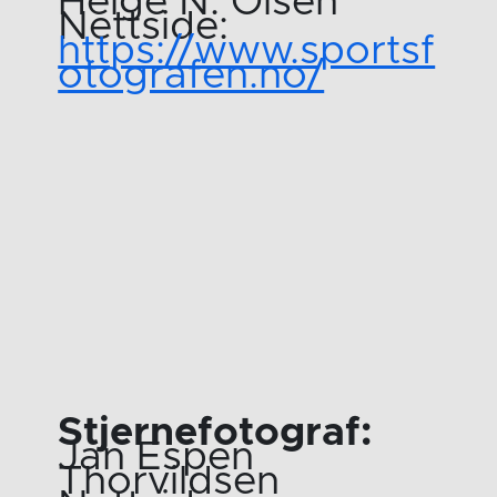
Helge N. Olsen
Nettside:
https://www.sportsf
otografen.no/
Stjernefotograf:
Jan Espen
Thorvildsen