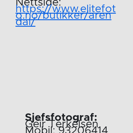
Nettside:
https://www.elitefot
o.no/butikker/aren
dal/
Sjefsfotograf:
Geir Terkelsen
Mobil: 93206414