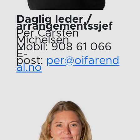
Daglig leder /
arrangementssjef
Per Carsten
Michelsen
Mobil: 908 61 066
E-
post:
per@oifarend
al.no