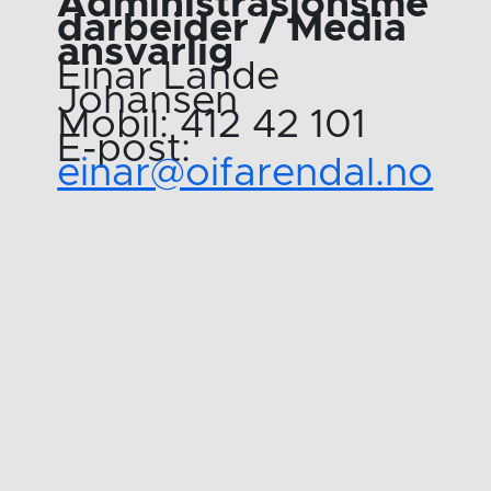
Administrasjonsme
darbeider / Media
ansvarlig
Einar Lande
Johansen
Mobil: 412 42 101
E-post:
einar@oifarendal.no