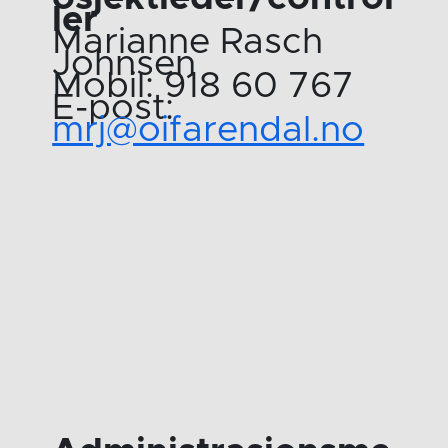
ler
Marianne Rasch
Johnsen
Mobil: 918 60 767
E-post:
mrj@oifarendal.no