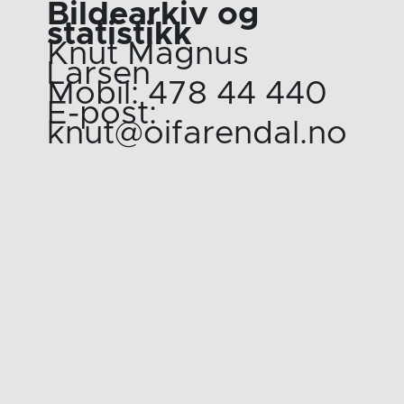
Bildearkiv og
statistikk
Knut Magnus
Larsen
Mobil: 478 44 440
E-post:
knut@oifarendal.no