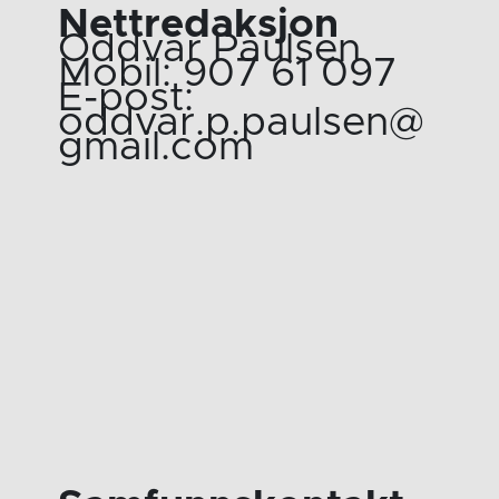
Nettredaksjon
Oddvar Paulsen
Mobil: 907 61 097
E-post:
oddvar.p.paulsen@
gmail.com