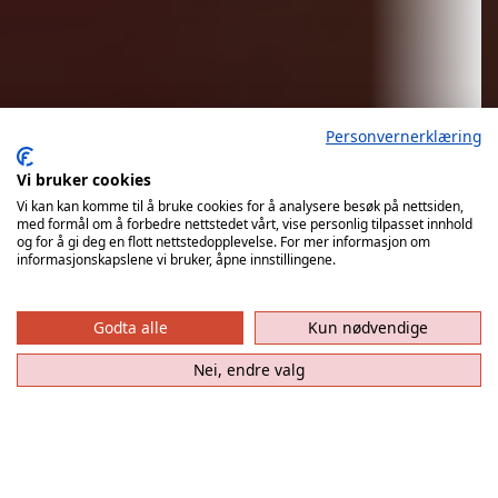
Personvernerklæring
Vi bruker cookies
Vi kan kan komme til å bruke cookies for å analysere besøk på nettsiden,
med formål om å forbedre nettstedet vårt, vise personlig tilpasset innhold
og for å gi deg en flott nettstedopplevelse. For mer informasjon om
informasjonskapslene vi bruker, åpne innstillingene.
ØIF Arendal tar
imot Fjellhammer
Godta alle
Kun nødvendige
30. august
kl. 19:00
Nei, endre valg
ØIF Arendal - Fjellhammer
Elkjøp-ligaen menn
Sparebanken Norge Amfi Arendal 30/08/2026 19:00