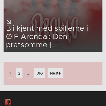
Bli kjent med spillerne i
ØIF Arendal: Den
pratsomme [...]
Innleggnavigasjon
1
2
…
310
Neste