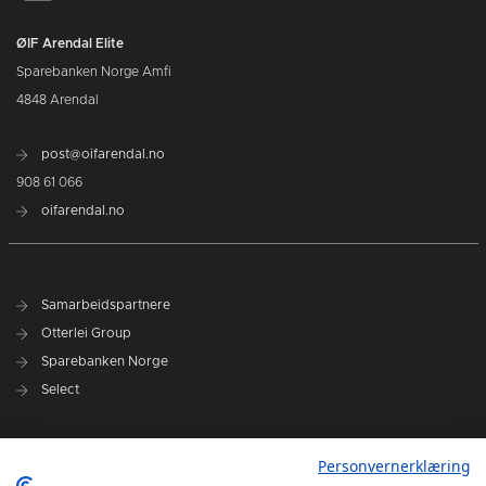
ØIF Arendal Elite
Sparebanken Norge Amfi
4848 Arendal
post@oifarendal.no
908 61 066
oifarendal.no
Samarbeidspartnere
Otterlei Group
Sparebanken Norge
Select
Nyhetsarkiv
Personvernerklæring
Terminliste