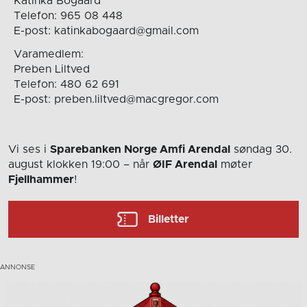
Katinka Bogaard
Telefon: 965 08 448
E-post: katinkabogaard@gmail.com
Varamedlem:
Preben Liltved
Telefon: 480 62 691
E-post: preben.liltved@macgregor.com
Vi ses i
Sparebanken Norge Amfi Arendal
søndag 30.
august
klokken 19:00
– når
ØIF Arendal
møter
Fjellhammer
!
Billetter