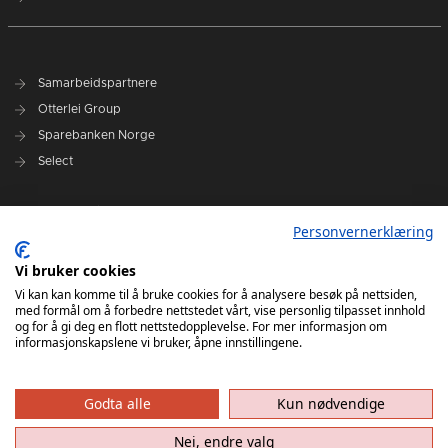
Samarbeidspartnere
Otterlei Group
Sparebanken Norge
Select
Nyhetsarkiv
Personvernerklæring
Terminliste
Spillerstall
Vi bruker cookies
Administrasjon
Vi kan kan komme til å bruke cookies for å analysere besøk på nettsiden,
med formål om å forbedre nettstedet vårt, vise personlig tilpasset innhold
Styret
og for å gi deg en flott nettstedopplevelse. For mer informasjon om
informasjonskapslene vi bruker, åpne innstillingene.
Godta alle
Kun nødvendige
Nei, endre valg