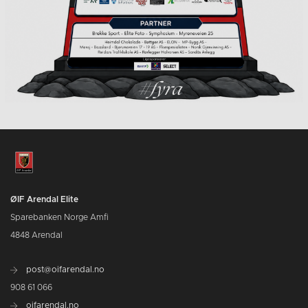
ØIF Arendal Elite
Sparebanken Norge Amfi
4848 Arendal
post@oifarendal.no
908 61 066
oifarendal.no