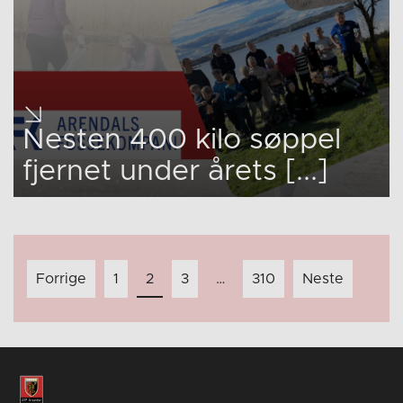
Nesten 400 kilo søppel
fjernet under årets [...]
Innleggnavigasjon
Forrige
1
2
3
…
310
Neste