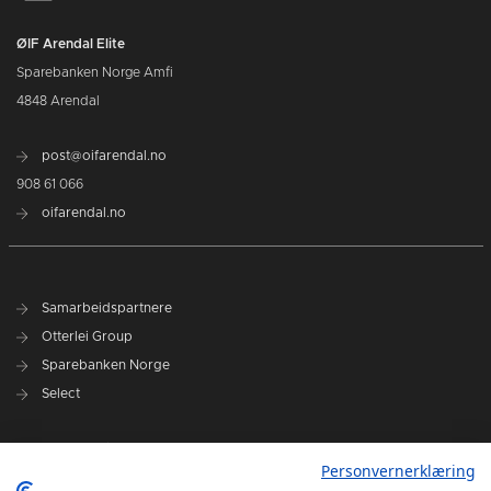
ØIF Arendal Elite
Sparebanken Norge Amfi
4848 Arendal
post@oifarendal.no
908 61 066
oifarendal.no
Samarbeidspartnere
Otterlei Group
Sparebanken Norge
Select
Nyhetsarkiv
Personvernerklæring
Terminliste