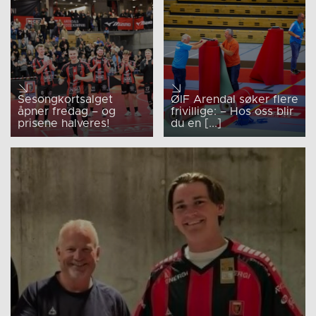
Sesongkortsalget
ØIF Arendal søker flere
åpner fredag – og
frivillige: – Hos oss blir
prisene halveres!
du en [...]