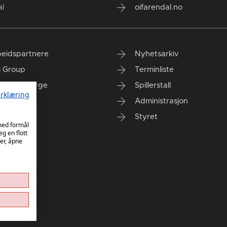
l
oifarendal.no
eidspartnere
Nyhetsarkiv
i Group
Terminliste
anken Norge
Spillerstall
rklæring
Administrasjon
Styret
 med formål
eg en flott
er, åpne