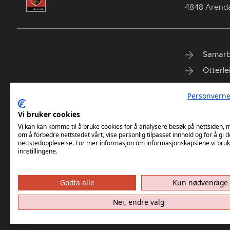
4848 Arenda
Samarb
Otterle
Spareb
Personverne
Select
Vi bruker cookies
Vi kan kan komme til å bruke cookies for å analysere besøk på nettsiden,
om å forbedre nettstedet vårt, vise personlig tilpasset innhold og for å gi d
nettstedopplevelse. For mer informasjon om informasjonskapslene vi bruk
innstillingene.
Godta alle
Kun nødvendige
Nei, endre valg