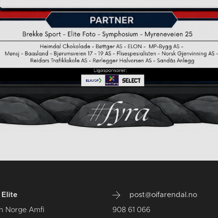
Elite
post@oifarendal.no
n Norge Amfi
908 61 066