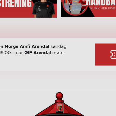
n Norge Amfi Arendal
søndag
19:00
– når
ØIF Arendal
møter