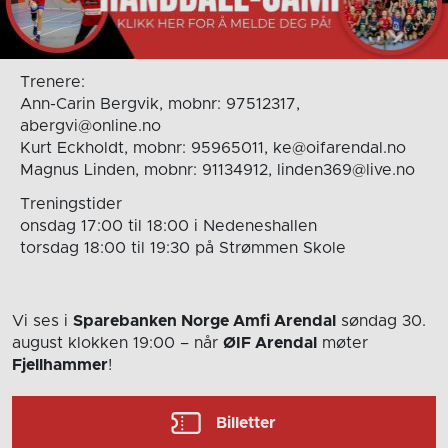
Trenere:
Ann-Carin Bergvik, mobnr: 97512317,
abergvi@online.no
Kurt Eckholdt, mobnr: 95965011, ke@oifarendal.no
Magnus Linden, mobnr: 91134912, linden369@live.no
Treningstider
onsdag 17:00 til 18:00 i Nedeneshallen
torsdag 18:00 til 19:30 på Strømmen Skole
Vi ses i
Sparebanken Norge Amfi Arendal
søndag 30.
august
klokken 19:00
– når
ØIF Arendal
møter
Fjellhammer
!
Billetter