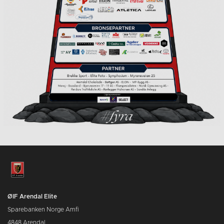
ØIF Arendal Elite
Sparebanken Norge Amfi
4848 Arendal