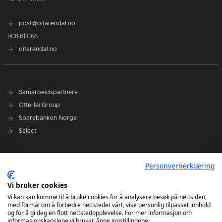
post@oifarendal.no
908 61 066
oifarendal.no
Samarbeidspartnere
Otterlei Group
Sparebanken Norge
Select
Nyhetsarkiv
Personvernerklæring
Terminliste
Spillerstall
Vi bruker cookies
Administrasjon
Vi kan kan komme til å bruke cookies for å analysere besøk på nettsiden,
med formål om å forbedre nettstedet vårt, vise personlig tilpasset innhold
Styret
og for å gi deg en flott nettstedopplevelse. For mer informasjon om
informasjonskapslene vi bruker, åpne innstillingene.