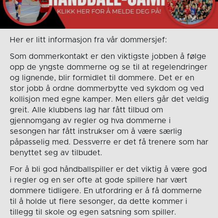
Her er litt informasjon fra vår dommersjef:
Som dommerkontakt er den viktigste jobben å følge
opp de yngste dommerne og se til at regelendringer
og lignende, blir formidlet til dommere. Det er en
stor jobb å ordne dommerbytte ved sykdom og ved
kollisjon med egne kamper. Men ellers går det veldig
greit. Alle klubbens lag har fått tilbud om
gjennomgang av regler og hva dommerne i
sesongen har fått instrukser om å være særlig
påpasselig med. Dessverre er det få trenere som har
benyttet seg av tilbudet.
For å bli god håndballspiller er det viktig å være god
i regler og en ser ofte at gode spillere har vært
dommere tidligere. En utfordring er å få dommerne
til å holde ut flere sesonger, da dette kommer i
tillegg til skole og egen satsning som spiller.