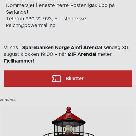
Dommersjef i eneste herre Postenligaklubb på
Sørlandet
Telefon 930 22 923, Epostadresse:
kaichr@powermail.no
Vi ses i
Sparebanken Norge Amfi Arendal
søndag 30.
august
klokken 19:00
– når
ØIF Arendal
møter
Fjellhammer
!
Billetter