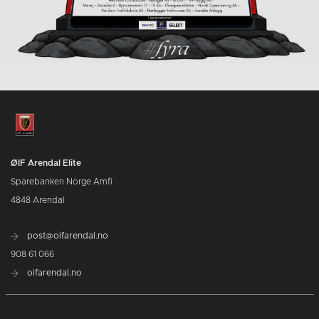
ØIF Arendal Elite
Sparebanken Norge Amfi
4848 Arendal
post@oifarendal.no
908 61 066
oifarendal.no