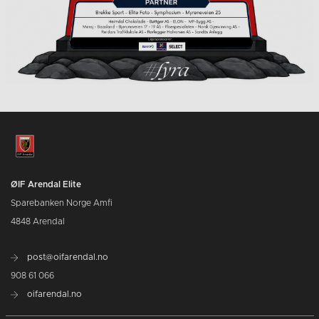
ØIF Arendal Elite
Sparebanken Norge Amfi
4848 Arendal
post@oifarendal.no
908 61 066
oifarendal.no