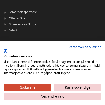
Samarbeidspartnere
Otterlei Group
Sparebanken Norge
Select
Nyhetsarkiv
Personvernerklæring
Terminliste
Spillerstall
Vi bruker cookies
Administrasjon
Vi kan kan komme til å bruke cookies for å analysere besøk på nettsiden,
med formål om å forbedre nettstedet vårt, vise personlig tilpasset innhold
Styret
og for å gi deg en flott nettstedopplevelse. For mer informasjon om
informasjonskapslene vi bruker, åpne innstillingene.
Godta alle
Kun nødvendige
Nei, endre valg