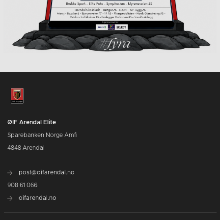
ØIF Arendal Elite
Sparebanken Norge Amfi
4848 Arendal
post@oifarendal.no
908 61 066
oifarendal.no