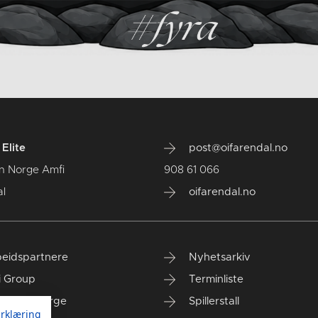
Elite
post@oifarendal.no
n Norge Amfi
908 61 066
l
oifarendal.no
eidspartnere
Nyhetsarkiv
i Group
Terminliste
anken Norge
Spillerstall
rklæring