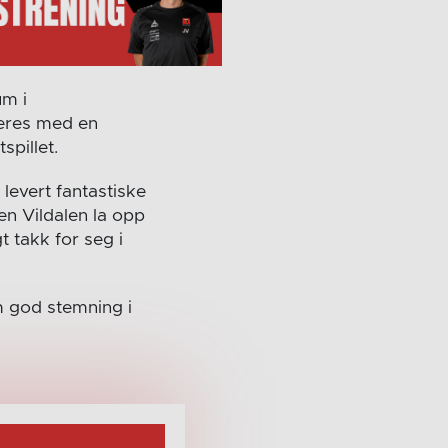
um i
eres med en
spillet.
levert fantastiske
en Vildalen la opp
 takk for seg i
m god stemning i