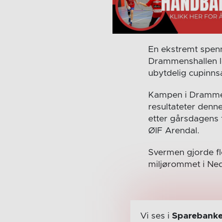
En ekstremt spen
Drammenshallen 
ubytdelig cupinnsat
Kampen i Drammens
resultateter denne
etter gårsdagens 
ØIF Arendal.
Svermen gjorde fl
miljørommet i Ned
Vi ses i
Sparebanke