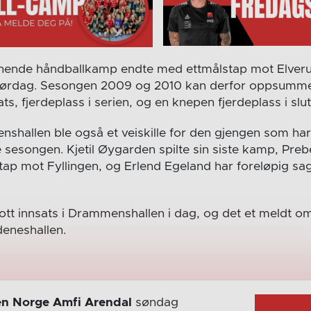
nende håndballkamp endte med ettmålstap mot Elver
lørdag. Sesongen 2009 og 2010 kan derfor oppsumm
s, fjerdeplass i serien, og en knepen fjerdeplass i slutt
hallen ble også et veiskille for den gjengen som har 
 sesongen. Kjetil Øygarden spilte sin siste kamp, Preb
tap mot Fyllingen, og Erlend Egeland har foreløpig sagt
ott innsats i Drammenshallen i dag, og det et meldt o
eneshallen.
n Norge Amfi Arendal
søndag