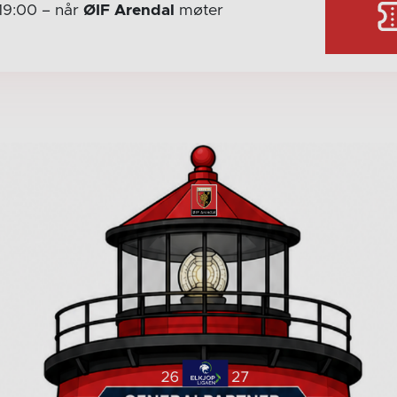
19:00
– når
ØIF Arendal
møter