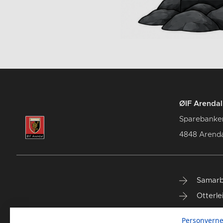
ØIF Arendal 
Sparebanke
4848 Arenda
Samarb
Otterle
Spareb
Personverne