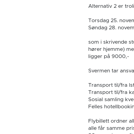
Alternativ 2 er tro
Torsdag 25. novem
Søndag 28. novemb
som i skrivende s
hører hjemme) med
ligger på 9000,-
Svermen tar ansvar
Transport til/fra Is
Transport til/fra ka
Sosial samling kv
Felles hotellbooki
Flybillett ordner a
alle får samme pri