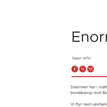
Enor
Tekst: NTH
Svermen har i møte
bortekamp mot Bah
Vi flyr ned uavhen