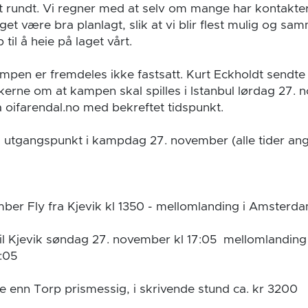
t rundt. Vi regner med at selv om mange har kontakter i
et være bra planlagt, slik at vi blir flest mulig og sa
il å heie på laget vårt.
mpen er fremdeles ikke fastsatt. Kurt Eckholdt sendt
rkerne om at kampen skal spilles i Istanbul lørdag 27. 
 oifarendal.no med bekreftet tidspunkt.
utgangspunkt i kampdag 27. november (alle tider angitt
ber Fly fra Kjevik kl 1350 - mellomlanding i Amsterd
l til Kjevik søndag 27. november kl 17:05 mellomlandi
:05
re enn Torp prismessig, i skrivende stund ca. kr 3200