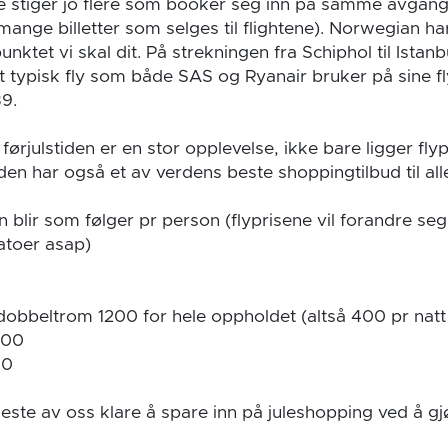
e stiger jo flere som booker seg inn på samme avgang
ange billetter som selges til flightene). Norwegian har
spunktet vi skal dit. På strekningen fra Schiphol til Ista
 typisk fly som både SAS og Ryanair bruker på sine f
89.
 førjulstiden er en stor opplevelse, ikke bare ligger fl
en har også et av verdens beste shoppingtilbud til all
en blir som følger pr person (flyprisene vil forandre s
atoer asap)
 dobbeltrom 1200 for hele oppholdet (altså 400 pr nat
000
00
leste av oss klare å spare inn på juleshopping ved å gjø