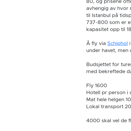
80, og prisene oft
avhengig av hvor m
til Istanbul på tid
737-800 som er et
kapasitet opp til 1
Å fly via
Schiphol
i
under havet, men d
Budsjettet for tur
med bekreftede d
Fly 1600
Hotell pr person i
Mat hele helgen 1
Lokal transport 2
4000 skal vel de f