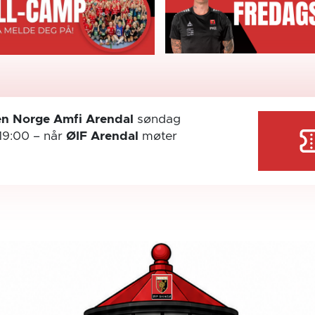
n Norge Amfi Arendal
søndag
19:00
– når
ØIF Arendal
møter