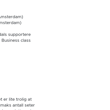
 Amsterdam)
 Amsterdam)
dals supportere
 Business class
er lite trolig at
maks antall seter