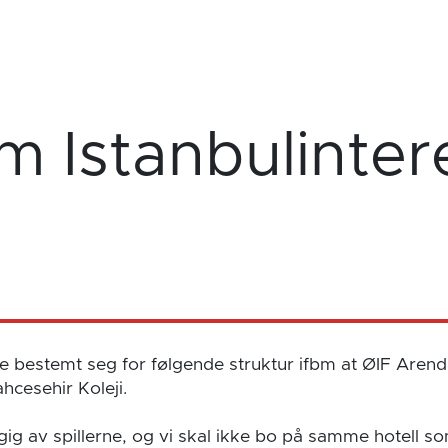
m Istanbulinter
 bestemt seg for følgende struktur ifbm at ØIF Arendal
cesehir Koleji.
gig av spillerne, og vi skal ikke bo på samme hotell s