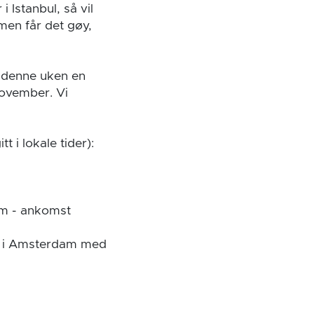
 Istanbul, så vil
mmen får det gøy,
e denne uken en
november. Vi
 i lokale tider):
am - ankomst
ng i Amsterdam med