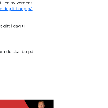
t i en av verdens
e deg litt opp på
itt i dag til
om du skal bo på