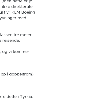
 (men dette er jo
 ikke direkterute
nbul flyr KLM Boeing
lyvninger med
yplassen tre meter
e reisende.
eg, og vi kommer
t pp i dobbeltrom)
re dette i Tyrkia.