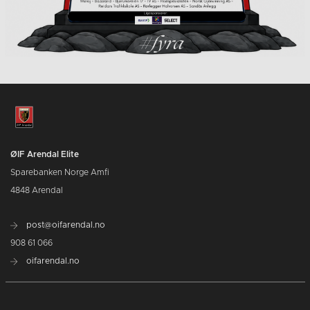
ØIF Arendal Elite
Sparebanken Norge Amfi
4848 Arendal
post@oifarendal.no
908 61 066
oifarendal.no