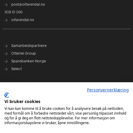
post@oifarendal.no
908 61 066
oifarendal.no
Samarbeidspartnere
Otterlei Group
Sparebanken Norge
Select
Nyhetsarkiv
Personvernerklæring
Terminliste
Spillerstall
Vi bruker cookies
Administrasjon
Vi kan kan komme til å bruke cookies for å analysere besøk på nettsiden,
med formål om å forbedre nettstedet vårt, vise personlig tilpasset innhold
Styret
og for å gi deg en flott nettstedopplevelse. For mer informasjon om
informasjonskapslene vi bruker, åpne innstillingene.