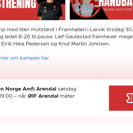
mp med liten motstand i Framhallen i Larvik tirsdag 30.
og ledet 8-20 til pause. Leif Gautestad fremhever mege
Eirik Heia Pedersen og Knut Martin Johnsen.
 mer om kampen her
n Norge Amfi Arendal
søndag
19:00
– når
ØIF Arendal
møter