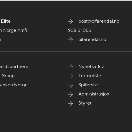
Elite
post@oifarendal.no
n Norge Amfi
908 61 066
l
oifarendal.no
eidspartnere
Nyhetsarkiv
i Group
Terminliste
anken Norge
Spillerstall
Administrasjon
Styret