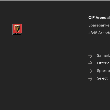
ØIF Arendal 
Sparebanke
4848 Arenda
Samarb
Otterle
Spareb
Select