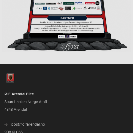
ØIF Arendal Elite
Sparebanken Norge Amfi
4848 Arendal
post@oifarendal.no
908 61 066