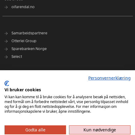
oifarendal.no
Samarbeidspartnere
Otterlei Group
Sparebanken Norge
Select
Nyhetsarkiv
Personvernerklæring
Terminliste
Spillerstall
Vi bruker cookies
Administrasjon
Vi kan kan komme til å bruke cookies for å analysere besøk på nettsiden,
med formål om å forbedre nettstedet vårt, vise personlig tilpasset innhold
Styret
og for å gi deg en flott nettstedopplevelse. For mer informasjon om
informasjonskapslene vi bruker, åpne innstillingene.
Godta alle
Kun nødvendige