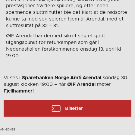
prestasjoner fra flere spillere, og etter noen
spennende sluttminutter ble det klart at de rødsorte
kunne ta med seg seieren hjem til Arendal, med et
sluttresultat på 32 – 31.
ØIF Arendal har dermed sikret seg et godt
utgangspunkt for returkampen som går i
Nedeneshallen førstkommende onsdag 13. april kl
19.00.
Vi ses i
Sparebanken Norge Amfi Arendal
søndag 30.
august
klokken 19:00
– når
ØIF Arendal
møter
Fjellhammer
!
Billetter