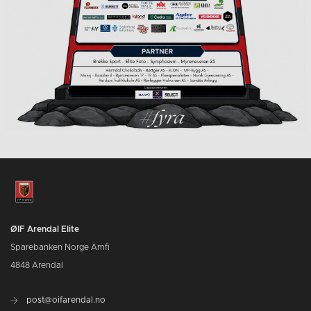
ØIF Arendal Elite
Sparebanken Norge Amfi
4848 Arendal
post@oifarendal.no