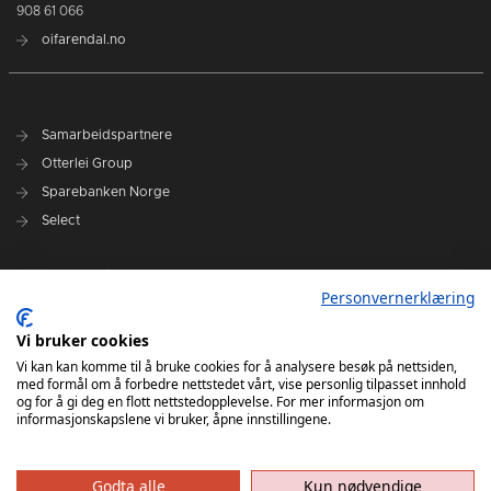
908 61 066
oifarendal.no
Samarbeidspartnere
Otterlei Group
Sparebanken Norge
Select
Nyhetsarkiv
Personvernerklæring
Terminliste
Spillerstall
Vi bruker cookies
Administrasjon
Vi kan kan komme til å bruke cookies for å analysere besøk på nettsiden,
med formål om å forbedre nettstedet vårt, vise personlig tilpasset innhold
Styret
og for å gi deg en flott nettstedopplevelse. For mer informasjon om
informasjonskapslene vi bruker, åpne innstillingene.
Godta alle
Kun nødvendige