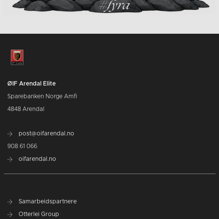
ØIF Arendal Elite
Sparebanken Norge Amfi
4848 Arendal
post@oifarendal.no
908 61 066
oifarendal.no
Samarbeidspartnere
Otterlei Group