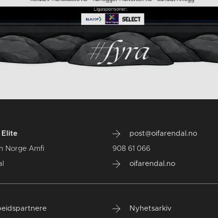
Elite
post@oifarendal.no
n Norge Amfi
908 61 066
l
oifarendal.no
eidspartnere
Nyhetsarkiv