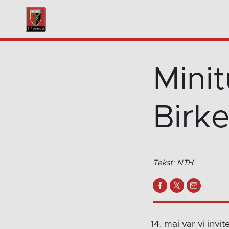
Mini
Birk
Tekst: NTH
14. mai var vi invi