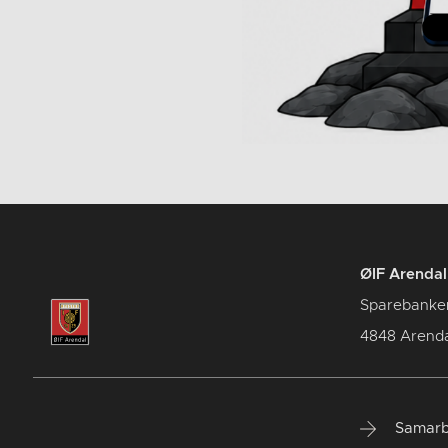
ØIF Arendal 
Sparebanke
4848 Arenda
Samarb