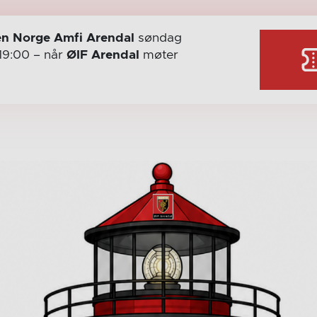
n Norge Amfi Arendal
søndag
19:00
– når
ØIF Arendal
møter