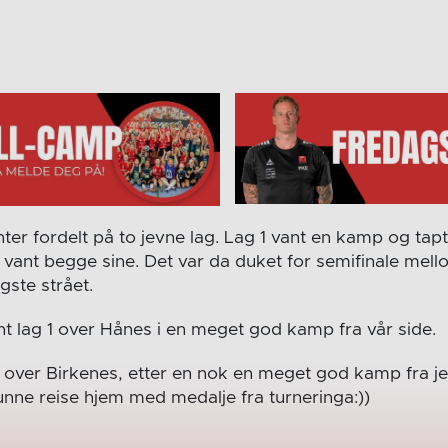
enter fordelt på to jevne lag. Lag 1 vant en kamp og tap
 vant begge sine. Det var da duket for semifinale mello
gste strået.
nt lag 1 over Hånes i en meget god kamp fra vår side.
 2 over Birkenes, etter en nok en meget god kamp fra j
kunne reise hjem med medalje fra turneringa:))