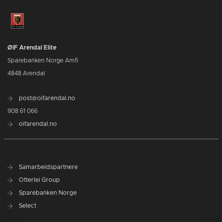
ØIF Arendal Elite
Sparebanken Norge Amfi
4848 Arendal
post@oifarendal.no
908 61 066
oifarendal.no
Samarbeidspartnere
Otterlei Group
Sparebanken Norge
Select