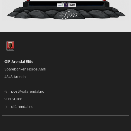
ØIF Arendal Elite
Sparebanken Norge Amfi
4848 Arendal
post@oifarendal.no
908 61 066
oifarendal.no