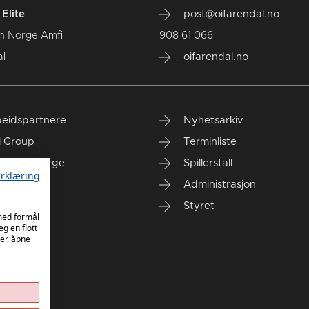
Elite
post@oifarendal.no
n Norge Amfi
908 61 066
l
oifarendal.no
eidspartnere
Nyhetsarkiv
i Group
Terminliste
anken Norge
Spillerstall
rklæring
Administrasjon
Styret
 med formål
eg en flott
er, åpne