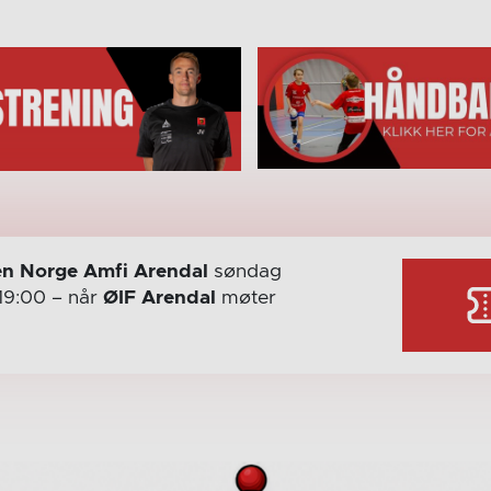
n Norge Amfi Arendal
søndag
19:00
– når
ØIF Arendal
møter