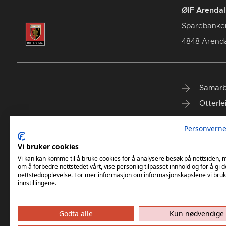
ØIF Arendal 
Sparebanke
4848 Arenda
Samarb
Otterle
Spareb
Personverne
Select
Vi bruker cookies
Vi kan kan komme til å bruke cookies for å analysere besøk på nettsiden,
om å forbedre nettstedet vårt, vise personlig tilpasset innhold og for å gi d
nettstedopplevelse. For mer informasjon om informasjonskapslene vi bruk
innstillingene.
Godta alle
Kun nødvendige