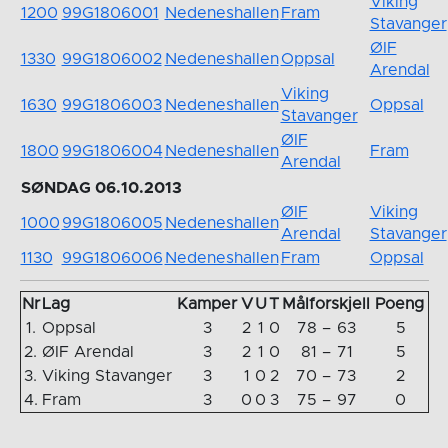
Viking
1200
99G1806001
Nedeneshallen
Fram
Stavanger
ØIF
1330
99G1806002
Nedeneshallen
Oppsal
Arendal
Viking
1630
99G1806003
Nedeneshallen
Oppsal
Stavanger
ØIF
1800
99G1806004
Nedeneshallen
Fram
Arendal
SØNDAG 06.10.2013
ØIF
Viking
1000
99G1806005
Nedeneshallen
Arendal
Stavanger
1130
99G1806006
Nedeneshallen
Fram
Oppsal
Nr
Lag
Kamper
V
U
T
Målforskjell
Poeng
1.
Oppsal
3
2
1
0
78
–
63
5
2.
ØIF Arendal
3
2
1
0
81
–
71
5
3.
Viking Stavanger
3
1
0
2
70
–
73
2
4.
Fram
3
0
0
3
75
–
97
0