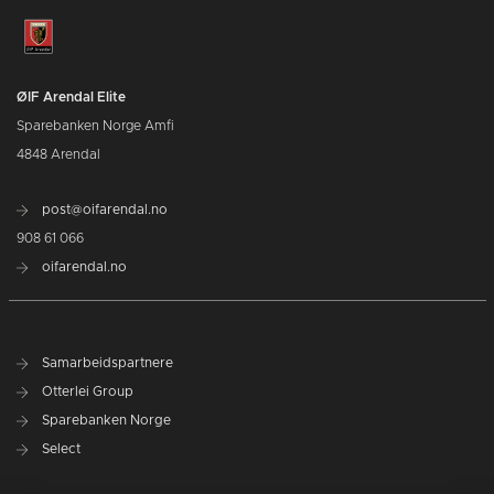
ØIF Arendal Elite
Sparebanken Norge Amfi
4848 Arendal
post@oifarendal.no
908 61 066
oifarendal.no
Samarbeidspartnere
Otterlei Group
Sparebanken Norge
Select