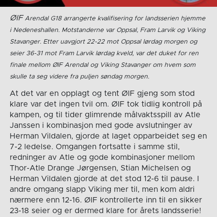
ØIF
Arendal G18 arrangerte kvalifisering for landsserien hjemme
i Nedeneshallen. Motstanderne var Oppsal, Fram Larvik og Viking
Stavanger. Etter uavgjort 22-22 mot Oppsal lørdag morgen og
seier 36-31 mot Fram Larvik lørdag kveld, var det duket for ren
finale mellom ØIF Arendal og Viking Stavanger om hvem som
skulle ta seg videre fra puljen søndag morgen.
At det var en opplagt og tent ØIF gjeng som stod
klare var det ingen tvil om. ØIF tok tidlig kontroll på
kampen, og til tider glimrende målvaktsspill av Atle
Janssen i kombinasjon med gode avslutninger av
Herman Vildalen, gjorde at laget opparbeidet seg en
7-2 ledelse. Omgangen fortsatte i samme stil,
redninger av Atle og gode kombinasjoner mellom
Thor-Atle Drange Jørgensen, Stian Michelsen og
Herman Vildalen gjorde at det stod 12-6 til pause. I
andre omgang slapp Viking mer til, men kom aldri
nærmere enn 12-16. ØIF kontrollerte inn til en sikker
23-18 seier og er dermed klare for årets landsserie!