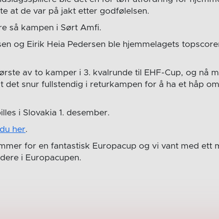
 at de var på jakt etter godfølelsen.
re så kampen i Sørt Amfi.
en og Eirik Heia Pedersen ble hjemmelagets topscore
rste av to kamper i 3. kvalrunde til EHF-Cup, og nå 
 det snur fullstendig i returkampen for å ha et håp om
lles i Slovakia 1. desember.
du her
.
mer for en fantastisk Europacup og vi vant med ett 
videre i Europacupen.