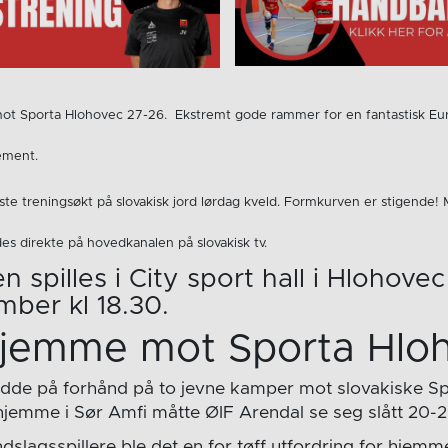
ot Sporta Hlohovec 27-26. Ekstremt gode rammer for en fantastisk Eu
sement.
rste treningsøkt på slovakisk jord lørdag kveld. Formkurven er stigend
des direkte på hovedkanalen på slovakisk tv.
 spilles i City sport hall i Hlohove
mber kl 18.30.
hjemme mot Sporta Hlo
odde på forhånd på to jevne kamper mot slovakiske Sp
emme i Sør Amfi måtte ØIF Arendal se seg slått 20-2
dslagsspillere ble det en for tøff utfordring for hjemm