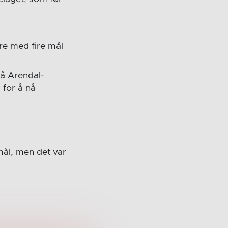
re med fire mål
må Arendal-
 for å nå
mål, men det var