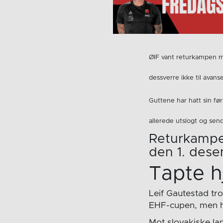
ØIF vant returkampen m
dessverre ikke til avan
Guttene har hatt sin fø
allerede utslogt og sen
Returkampen
den 1. dese
Tapte 
Leif Gautestad tr
EHF-cupen, men hj
Mot slovakiske lan