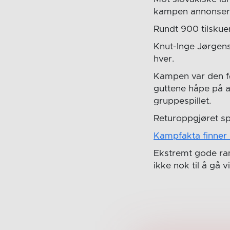
kampen annonserte
Rundt 900 tilskue
Knut-Inge Jørgens
hver.
Kampen var den fø
guttene håpe på at
gruppespillet.
Returoppgjøret spi
Kampfakta finner 
Ekstremt gode ram
ikke nok til å gå 