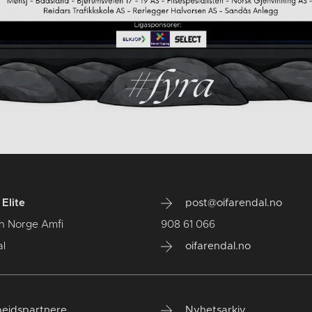
Elite
post@oifarendal.no
n Norge Amfi
908 61 066
l
oifarendal.no
eidspartnere
Nyhetsarkiv