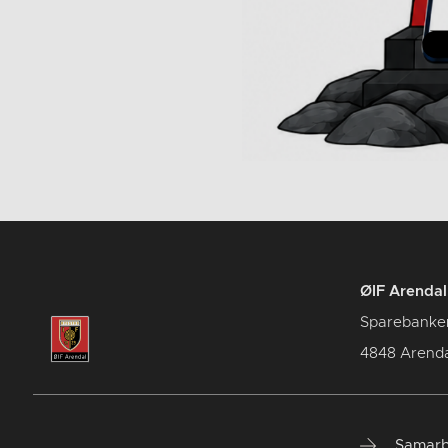
ØIF Arendal 
Sparebanke
4848 Arenda
Samarb