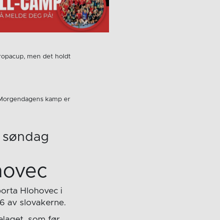
ropacup, men det holdt
e! Morgendagens kamp er
c søndag
hovec
orta Hlohovec i
6 av slovakerne.
elaget, som før