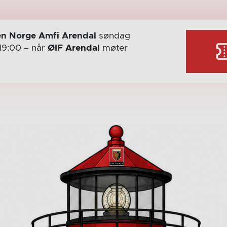
n Norge Amfi Arendal
søndag
19:00
– når
ØIF Arendal
møter