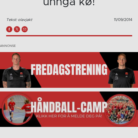
unngå kø!
Tekst: olavjakt
11/09/2014