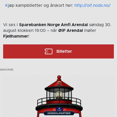
K
jøp kampbilletter og årskort her:
http://oif.nods.no/
Vi ses i
Sparebanken Norge Amfi Arendal
søndag 30.
august
klokken 19:00
– når
ØIF Arendal
møter
Fjellhammer
!
Billetter