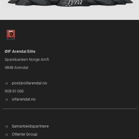
ØIF Arendal Elite
Sparebanken Norge Amfi
4848 Arendal
post@oifarendal.no
908 61 066
oifarendal.no
Samarbeidspartnere
Otterlei Group