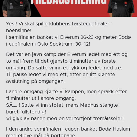
Yes!! Vi skal spille klubbens førstecupfinale –
noensinne!
I semifinalen banket vi Elverum 26-23 og møter Bodø
i cupfinalen i Oslo Spektrum 30. 12!
Det var en jevn kamp der Elverum ledet med ett og
to mål frem til det gjensto ti minutter av første
omgang. Da satte vi inn et rykk og ledet med tre.
Til pause ledet vi med ett, etter en litt klønete
avslutning på omgangen.
I andre omgang kjørte vi kampen, men sprakk etter
ti minutter ut i andre omgang.
SÅ…. ! Satte vi inn støtet, mens Medhus stengte
buret fullstendig!
Vi gikk av banen med en vel fortjent tremålsseier!
I den andre semifinalen i cupen banket Bodø Haslum
med elleve mål på bortebane.