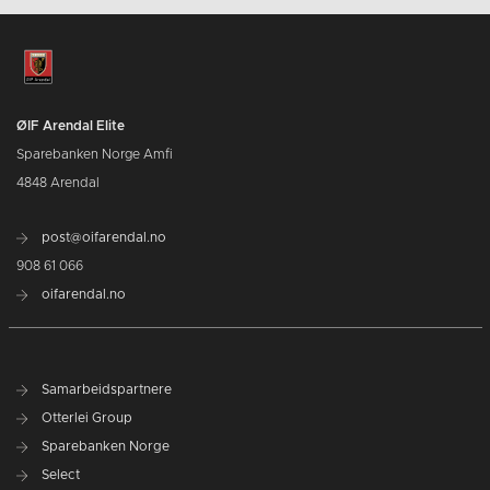
ØIF Arendal Elite
Sparebanken Norge Amfi
4848 Arendal
post@oifarendal.no
908 61 066
oifarendal.no
Samarbeidspartnere
Otterlei Group
Sparebanken Norge
Select