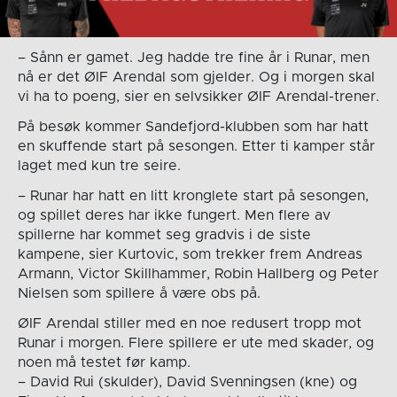
– Sånn er gamet. Jeg hadde tre fine år i Runar, men
nå er det ØIF Arendal som gjelder. Og i morgen skal
vi ha to poeng, sier en selvsikker ØIF Arendal-trener.
På besøk kommer Sandefjord-klubben som har hatt
en skuffende start på sesongen. Etter ti kamper står
laget med kun tre seire.
– Runar har hatt en litt kronglete start på sesongen,
og spillet deres har ikke fungert. Men flere av
spillerne har kommet seg gradvis i de siste
kampene, sier Kurtovic, som trekker frem Andreas
Armann, Victor Skillhammer, Robin Hallberg og Peter
Nielsen som spillere å være obs på.
ØIF Arendal stiller med en noe redusert tropp mot
Runar i morgen. Flere spillere er ute med skader, og
noen må testet før kamp.
– David Rui (skulder), David Svenningsen (kne) og