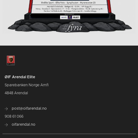
ØIF Arendal Elite
Sparebanken Norge Amfi
4848 Arendal
post@oifarendal.no
908 61 066
oifarendal.no