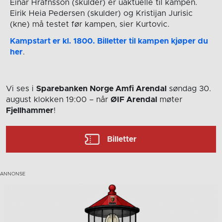
Einar Hrafnsson (skulder) er uaktuelle til kampen.
Eirik Heia Pedersen (skulder) og Kristijan Jurisic
(kne) må testet før kampen, sier Kurtovic.
Kampstart er kl. 1800. Billetter til kampen kjøper du
her
.
Vi ses i
Sparebanken Norge Amfi Arendal
søndag 30.
august
klokken 19:00
– når
ØIF Arendal
møter
Fjellhammer
!
Billetter