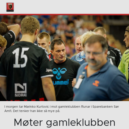
I morgen tar Marinko Kurtovic i mot gamleklubben Runar i Sparebanken Sør
Amfi. Det tenker han ikke så mye på.
Møter gamleklubben