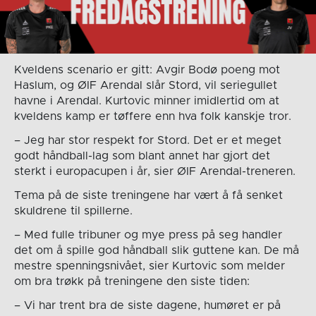
Kveldens scenario er gitt: Avgir Bodø poeng mot
Haslum, og ØIF Arendal slår Stord, vil seriegullet
havne i Arendal. Kurtovic minner imidlertid om at
kveldens kamp er tøffere enn hva folk kanskje tror.
– Jeg har stor respekt for Stord. Det er et meget
godt håndball-lag som blant annet har gjort det
sterkt i europacupen i år, sier ØIF Arendal-treneren.
Tema på de siste treningene har vært å få senket
skuldrene til spillerne.
– Med fulle tribuner og mye press på seg handler
det om å spille god håndball slik guttene kan. De må
mestre spenningsnivået, sier Kurtovic som melder
om bra trøkk på treningene den siste tiden:
– Vi har trent bra de siste dagene, humøret er på