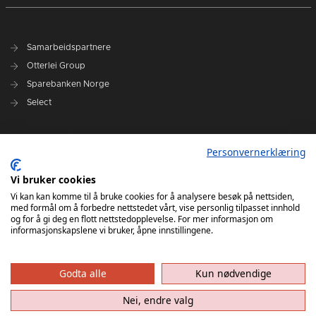
Samarbeidspartnere
Otterlei Group
Sparebanken Norge
Select
Nyhetsarkiv
Personvernerklæring
Terminliste
Spillerstall
Vi bruker cookies
Administrasjon
Vi kan kan komme til å bruke cookies for å analysere besøk på nettsiden,
med formål om å forbedre nettstedet vårt, vise personlig tilpasset innhold
Styret
og for å gi deg en flott nettstedopplevelse. For mer informasjon om
informasjonskapslene vi bruker, åpne innstillingene.
Godta alle
Kun nødvendige
Nei, endre valg