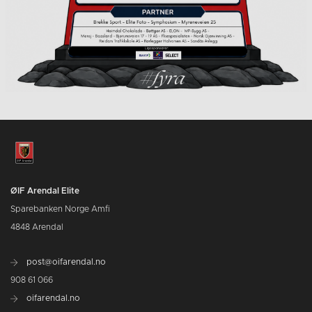
ØIF Arendal Elite
Sparebanken Norge Amfi
4848 Arendal
post@oifarendal.no
908 61 066
oifarendal.no