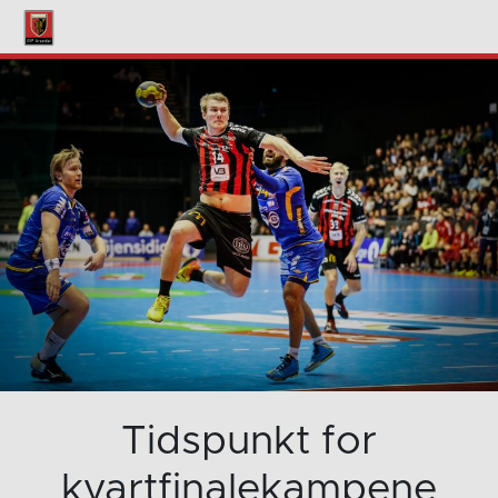
Tidspunkt for
kvartfinalekampene