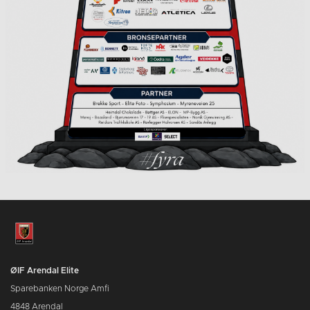
ØIF Arendal Elite
Sparebanken Norge Amfi
4848 Arendal