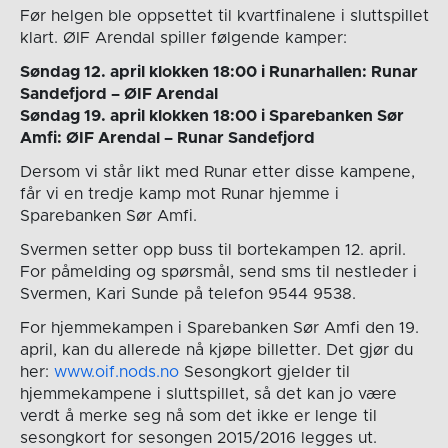
Før helgen ble oppsettet til kvartfinalene i sluttspillet
klart. ØIF Arendal spiller følgende kamper:
Søndag 12. april klokken 18:00 i Runarhallen: Runar
Sandefjord – ØIF Arendal
Søndag 19. april klokken 18:00 i Sparebanken Sør
Amfi: ØIF Arendal – Runar Sandefjord
Dersom vi står likt med Runar etter disse kampene,
får vi en tredje kamp mot Runar hjemme i
Sparebanken Sør Amfi.
Svermen setter opp buss til bortekampen 12. april.
For påmelding og spørsmål, send sms til nestleder i
Svermen, Kari Sunde på telefon 9544 9538.
For hjemmekampen i Sparebanken Sør Amfi den 19.
april, kan du allerede nå kjøpe billetter. Det gjør du
her:
www.oif.nods.no
Sesongkort gjelder til
hjemmekampene i sluttspillet, så det kan jo være
verdt å merke seg nå som det ikke er lenge til
sesongkort for sesongen 2015/2016 legges ut.