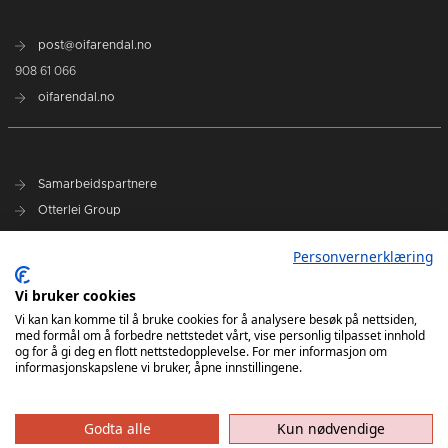
post@oifarendal.no
908 61 066
oifarendal.no
Samarbeidspartnere
Otterlei Group
Sparebanken Norge
Personvernerklæring
Select
Vi bruker cookies
Nyhetsarkiv
Vi kan kan komme til å bruke cookies for å analysere besøk på nettsiden,
med formål om å forbedre nettstedet vårt, vise personlig tilpasset innhold
Terminliste
og for å gi deg en flott nettstedopplevelse. For mer informasjon om
Spillerstall
informasjonskapslene vi bruker, åpne innstillingene.
Administrasjon
Styret
Godta alle
Kun nødvendige