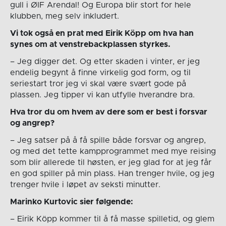
gull i ØIF Arendal! Og Europa blir stort for hele
klubben, meg selv inkludert.
Vi tok også en prat med Eirik Köpp om hva han
synes om at venstrebackplassen styrkes.
– Jeg digger det. Og etter skaden i vinter, er jeg
endelig begynt å finne virkelig god form, og til
seriestart tror jeg vi skal være svært gode på
plassen. Jeg tipper vi kan utfylle hverandre bra.
Hva tror du om hvem av dere som er best i forsvar
og angrep?
– Jeg satser på å få spille både forsvar og angrep,
og med det tette kampprogrammet med mye reising
som blir allerede til høsten, er jeg glad for at jeg får
en god spiller på min plass. Han trenger hvile, og jeg
trenger hvile i løpet av seksti minutter.
Marinko Kurtovic sier følgende:
– Eirik Köpp kommer til å få masse spilletid, og glem