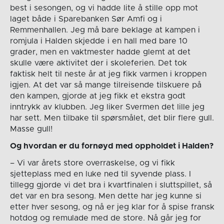
best i sesongen, og vi hadde lite å stille opp mot
laget både i Sparebanken Sør Amfi og i
Remmenhallen. Jeg må bare beklage at kampen i
romjula i Halden skjedde i en hall med bare 10
grader, men en vaktmester hadde glemt at det
skulle være aktivitet der i skoleferien. Det tok
faktisk helt til neste år at jeg fikk varmen i kroppen
igjen. At det var så mange tilreisende tilskuere på
den kampen, gjorde at jeg fikk et ekstra godt
inntrykk av klubben. Jeg liker Svermen det lille jeg
har sett. Men tilbake til spørsmålet, det blir flere gull.
Masse gull!
Og hvordan er du fornøyd med oppholdet i Halden?
– Vi var årets store overraskelse, og vi fikk
sjetteplass med en luke ned til syvende plass. I
tillegg gjorde vi det bra i kvartfinalen i sluttspillet, så
det var en bra sesong. Men dette har jeg kunne si
etter hver sesong, og nå er jeg klar for å spise fransk
hotdog og remulade med de store. Nå går jeg for