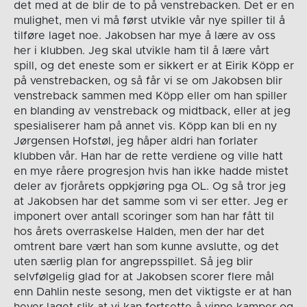
det med at de blir de to på venstrebacken. Det er en
mulighet, men vi må først utvikle vår nye spiller til å
tilføre laget noe. Jakobsen har mye å lære av oss
her i klubben. Jeg skal utvikle ham til å lære vårt
spill, og det eneste som er sikkert er at Eirik Köpp er
på venstrebacken, og så får vi se om Jakobsen blir
venstreback sammen med Köpp eller om han spiller
en blanding av venstreback og midtback, eller at jeg
spesialiserer ham på annet vis. Köpp kan bli en ny
Jørgensen Hofstøl, jeg håper aldri han forlater
klubben vår. Han har de rette verdiene og ville hatt
en mye råere progresjon hvis han ikke hadde mistet
deler av fjorårets oppkjøring pga OL. Og så tror jeg
at Jakobsen har det samme som vi ser etter. Jeg er
imponert over antall scoringer som han har fått til
hos årets overraskelse Halden, men der har det
omtrent bare vært han som kunne avslutte, og det
uten særlig plan for angrepsspillet. Så jeg blir
selvfølgelig glad for at Jakobsen scorer flere mål
enn Dahlin neste sesong, men det viktigste er at han