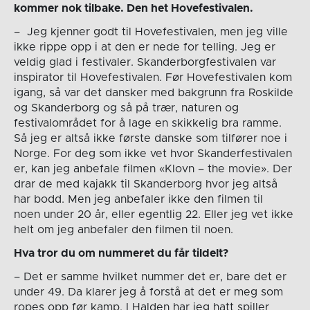
kommer nok tilbake. Den het Hovefestivalen.
– Jeg kjenner godt til Hovefestivalen, men jeg ville
ikke rippe opp i at den er nede for telling. Jeg er
veldig glad i festivaler. Skanderborgfestivalen var
inspirator til Hovefestivalen. Før Hovefestivalen kom
igang, så var det dansker med bakgrunn fra Roskilde
og Skanderborg og så på trær, naturen og
festivalområdet for å lage en skikkelig bra ramme.
Så jeg er altså ikke første danske som tilfører noe i
Norge. For deg som ikke vet hvor Skanderfestivalen
er, kan jeg anbefale filmen «Klovn – the movie». Der
drar de med kajakk til Skanderborg hvor jeg altså
har bodd. Men jeg anbefaler ikke den filmen til
noen under 20 år, eller egentlig 22. Eller jeg vet ikke
helt om jeg anbefaler den filmen til noen.
Hva tror du om nummeret du får tildelt?
– Det er samme hvilket nummer det er, bare det er
under 49. Da klarer jeg å forstå at det er meg som
ropes opp før kamp. I Halden har jeg hatt spiller