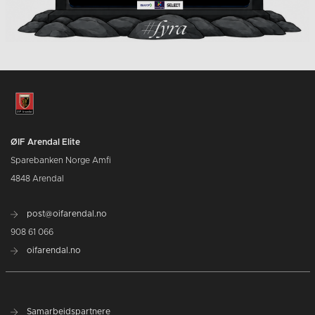
ØIF Arendal Elite
Sparebanken Norge Amfi
4848 Arendal
post@oifarendal.no
908 61 066
oifarendal.no
Samarbeidspartnere