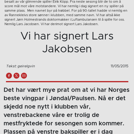
besatt av vår glimrende spiller Eirik Köpp. Fra neste sesong blir de to om å
score mål mot våre motstandere. Vi har nemlig i dag signert en ny spiller på
samme plass. Men navnet byr på trøbbel. For på 90-tallet hadde vi nemlig en
av Rannekleivs store sønner i klubben, med samme navn. Vi har altså ikke
signert Jørn Holmestrands doktormakker i Luftambulansen til å spille for oss.
Nemlig Lars Jacobsen. Vi har derimot signert Lars Jakobsen.
Vi har signert Lars
Jakobsen
Tekst: geirelgvin
11/05/2015
Det har vært mye prat om at vi har Norges
beste vingpar i Jøndal/Paulsen. Nå er det
skjedd noe nytt i klubben vår,
venstrebackene våre er trolig de
mestfryktede for sesongen som kommer.
Plassen på venstre bakspiller er i dag