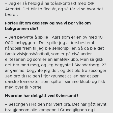
– Jeg er så heldig å ha toårskontrakt med ØIF
Arendal. Det blir to fine år, og så får vi se hvor det
bærer.
Fortell litt om deg selv og hva vi bør vite om
bakgrunnen din?
– Jeg begynte å spille i Aars som er en by med 10
000 innbyggere. Der spilte jeg aldersbestemt
håndball frem til jeg ble seniorspiller. Så da ble det
førstevisisjonshåndball, som er på nivå under
eliteserien og som er en amatørklubb. Men så gikk
det bra med meg, og jeg begynte i Skanderborg. 23
år gammel begynte jeg der, og det ble tre sesonger.
Jeg dro til Halden i fjor grunnet at jeg har et par
danske kamerater som spilte i samme klubb og fikk
meg over til Norge.
Hvordan har det gått ved Svinesund?
– Sesongen i Halden har vært bra. Det har gått jevnt
bra gjennom alle kampene i Grundigligaen og i