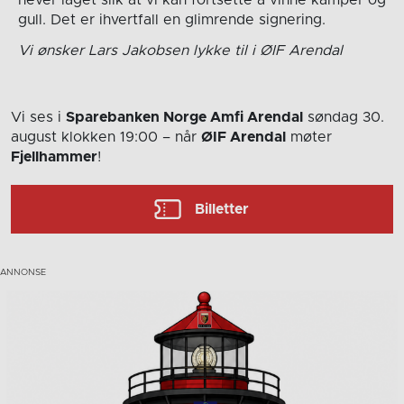
hever laget slik at vi kan fortsette å vinne kamper og
gull. Det er ihvertfall en glimrende signering.
Vi ønsker Lars Jakobsen lykke til i ØIF Arendal
Vi ses i
Sparebanken Norge Amfi Arendal
søndag 30.
august
klokken 19:00
– når
ØIF Arendal
møter
Fjellhammer
!
Billetter