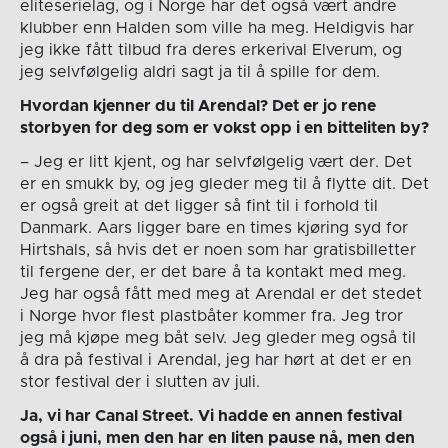
eliteserielag, og i Norge har det også vært andre
klubber enn Halden som ville ha meg. Heldigvis har
jeg ikke fått tilbud fra deres erkerival Elverum, og
jeg selvfølgelig aldri sagt ja til å spille for dem.
Hvordan kjenner du til Arendal? Det er jo rene
storbyen for deg som er vokst opp i en bitteliten by?
– Jeg er litt kjent, og har selvfølgelig vært der. Det
er en smukk by, og jeg gleder meg til å flytte dit. Det
er også greit at det ligger så fint til i forhold til
Danmark. Aars ligger bare en times kjøring syd for
Hirtshals, så hvis det er noen som har gratisbilletter
til fergene der, er det bare å ta kontakt med meg.
Jeg har også fått med meg at Arendal er det stedet
i Norge hvor flest plastbåter kommer fra. Jeg tror
jeg må kjøpe meg båt selv. Jeg gleder meg også til
å dra på festival i Arendal, jeg har hørt at det er en
stor festival der i slutten av juli.
Ja, vi har Canal Street. Vi hadde en annen festival
også i juni, men den har en liten pause nå, men den