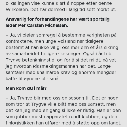
b, da ingen ville kunne klart å hoppe etter denne
Wirkolaen. Det har dermed i lang tid sett mørkt ut.
Ansvarlig for forhandlingene har vært sportslig
leder Per Carsten Michelsen.
– Ja, vi pleier somregel å bestemme varigheten på
kontraktene, men unge Røisland har tidligere
bestemt at han ikke vil gi oss mer enn et års sikring
av samarbeidet tidligere sesonger. Også i år tok
Trygve betenkningstid, og for å si det mildt, nå vet
jeg hvordan Riksmeklingsmannen har det. Lange
samtaler med knallharde krav og enorme mengder
kaffe til øynene blir små.
Men kom du i mål?
– Ja, Trygve blir med oss en sesong til. Det er noen
som tror at Trygve ville blitt med oss uansett, men
det kan jeg med en gang si ikke er riktig. Han er den
som jobber mest i apparatet rundt klubben, og den
finlogistikken han utfører med å støtte opp om laget,