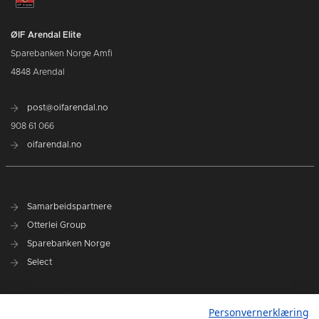
ØIF Arendal Elite
Sparebanken Norge Amfi
4848 Arendal
post@oifarendal.no
908 61 066
oifarendal.no
Samarbeidspartnere
Otterlei Group
Sparebanken Norge
Select
Nyhetsarkiv
Personvernerklæring
Terminliste