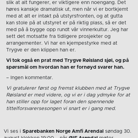
slik at alt fungerer, er viktigere enn noengang. Det
høres kanskje dramatisk ut, men når vi er bortkjemt
med at alt er intakt på utstyrsfronten, og at gutta
kan stole på at utstyret er på riktig plass, så er det
med på å bygge opp rundt vår vinnerkultur. Jeg har
sett det motsatte fra tidligere prosjekter og
arrangementer. Vi har en kjempestyrke med at
Trygve er den klippen han er.
Vi tok også en prat med Trygve Røisland sjøl, og på
spørsmål om hvordan han er fornøyd svarer han.
– Ingen kommentar.
Vi gratulerer først og fremst klubben med at Trygve
Røisland er med videre, og vi er i dag ydmyke for at
han stiller opp for laget foran den spennende
tittelforsvarersesongen vi snart er i gang med.
Vi ses i
Sparebanken Norge Amfi Arendal
søndag 30.
august
klokken 19:00
– når
ØIF Arendal
møter