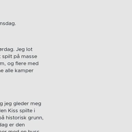
onsdag.
ørdag. Jeg lot
t spilt på masse
form, og flere med
nne alle kamper
g jeg gleder meg
n Kiss spilte i
på historisk grunn,
 dag er den