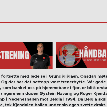
 å fortsette med ledelse i Grundigligaen. Onsdag mø
Og der har det nettopp vært trenerbytte. Vår gode
 som banket oss på hjemmebane i fjor, er blitt erst
en ringere enn duoen Øystein Havang og Roger Kjenda
mp i Nedeneshallen mot Belgia i 1994. Da Belgia skul
e, tok Kjendalen ballen under sin egen svette drakt. D