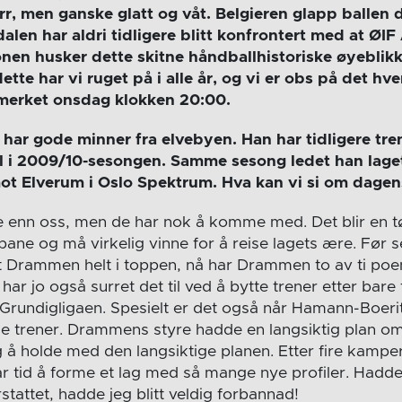
ørr, men ganske glatt og våt. Belgieren glapp ballen 
dalen har aldri tidligere blitt konfrontert med at ØIF
nen husker dette skitne håndballhistoriske øyeblikk
tte har vi ruget på i alle år, og vi er obs på det hve
merket onsdag klokken 20:00.
 har gode minner fra elvebyen. Han har tidligere tr
ll i 2009/10-sesongen. Samme sesong ledet han laget
mot Elverum i Oslo Spektrum. Hva kan vi si om dagen
e enn oss, men de har nok å komme med. Det blir en t
bane og må virkelig vinne for å reise lagets ære. Før 
 Drammen helt i toppen, nå har Drammen to av ti poe
har jo også surret det til ved å bytte trener etter bare
i Grundigligaen. Spesielt er det også når Hamann-Boeri
de trener. Drammens styre hadde en langsiktig plan om 
g å holde med den langsiktige planen. Etter fire kamper 
ar tid å forme et lag med så mange nye profiler. Hadd
stattet, hadde jeg blitt veldig forbannad!