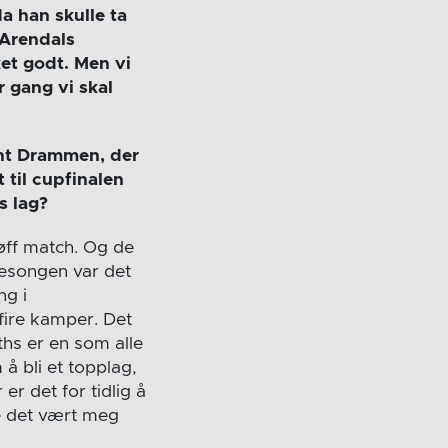
da han skulle ta
 Arendals
et godt. Men vi
r gang vi skal
ent Drammen, der
 til cupfinalen
s lag?
øff match. Og de
sesongen var det
ng i
 fire kamper. Det
ths er en som alle
å bli et topplag,
er det for tidlig å
e det vært meg