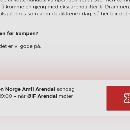
de til flotte håndballkamper. Jeg vet at Svermen ko
tid å komme en gjeng med eksilarendalitter til Drammen
s julebrus som kom i butikkene i dag, så her blir det 
ken før kampen?
 det er vi gode på.
n Norge Amfi Arendal
søndag
19:00
– når
ØIF Arendal
møter