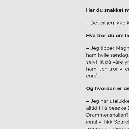
Har du snakket 
– Det vil jeg ikk
Hva tror du om la
– Jeg tipper Magnu
ham hvile søndag,
selvtillit på våre 
ham. Jeg tror vi er
ennå.
Og hvordan er de
– Jeg har uteluk
alltid til å besøk
Drammenshallen? Ik
inntil vi fikk Spa