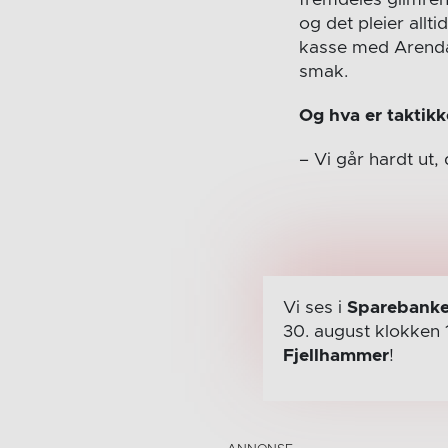
fremdeles glimren
og det pleier all
kasse med Arendal
smak.
Og hva er taktik
– Vi går hardt ut,
Vi ses i
Sparebanke
30. august
klokken 
Fjellhammer
!