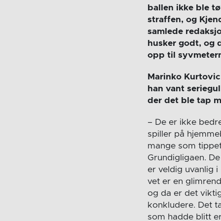
ballen ikke ble t
straffen, og Kjen
samlede redaksjo
husker godt, og de
opp til syvmeter
Marinko Kurtovic
han vant seriegu
der det ble tap 
– De er ikke bedr
spiller på hjemme
mange som tippet
Grundigligaen. De 
er veldig uvanlig 
vet er en glimren
og da er det vikti
konkludere. Det t
som hadde blitt er