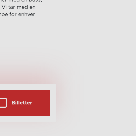
mmer med en buss,
. Vi tar med en
noe for enhver
Billetter