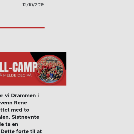
12/10/2015
ter vi Drammen i
 venn Rene
attet med to
len. Sistnevnte
le ta en
ette førte til at