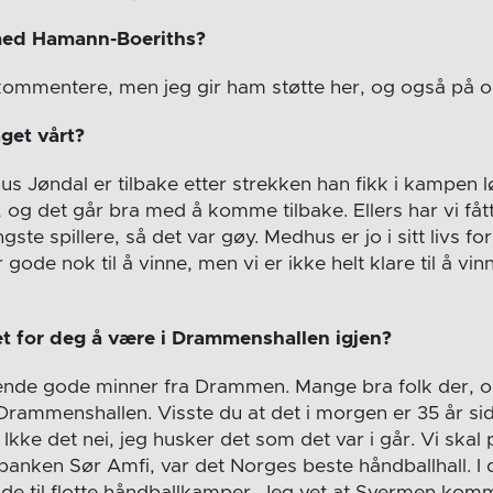
med Hamann-Boeriths?
e kommentere, men jeg gir ham støtte her, og også på 
get vårt?
s Jøndal er tilbake etter strekken han fikk i kampen l
 og det går bra med å komme tilbake. Ellers har vi fåt
yngste spillere, så det var gøy. Medhus er jo i sitt livs 
 gode nok til å vinne, men vi er ikke helt klare til å vi
t for deg å være i Drammenshallen igjen?
kende gode minner fra Drammen. Mange bra folk der, o
e Drammenshallen. Visste du at det i morgen er 35 år side
ke det nei, jeg husker det som det var i går. Vi skal 
rebanken Sør Amfi, var det Norges beste håndballhall. I