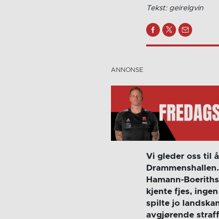
Tekst: geirelgvin
Vi gleder oss til
Drammenshallen. 
Hamann-Boeriths,
kjente fjes, ing
spilte jo landska
avgjørende straff