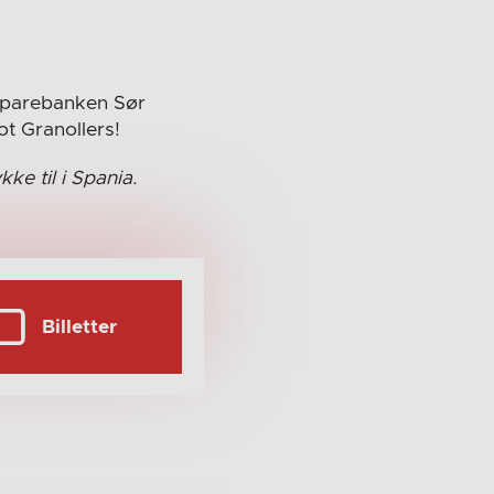
 Sparebanken Sør
t Granollers!
ke til i Spania.
Billetter