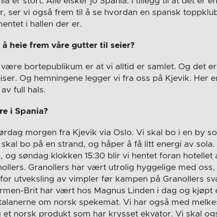
ia er stort. Alle elsker jo Spania. I tillegg til at det er
r, ser vi også frem til å se hvordan en spansk toppklu
ntet i hallen der er.
å heie frem våre gutter til seier?
ære bortepublikum er at vi alltid er samlet. Og det er
iser. Og hemningene legger vi fra oss på Kjevik. Her 
av full hals.
re i Spania?
g lørdag morgen fra Kjevik via Oslo. Vi skal bo i en by 
i skal bo på en strand, og håper å få litt energi av sola.
og søndag klokken 15:30 blir vi hentet foran hotellet
llers. Granollers har vært utrolig hyggelige med oss,
for utveksling av vimpler før kampen på Granollers sv
rmen-Brit har vært hos Magnus Linden i dag og kjøpt e
atalanerne om norsk spekemat. Vi har også med melke
g et norsk produkt som har krysset ekvator. Vi skal ogs