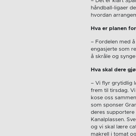
– Det er klart Span
håndball-ligaer de
hvordan arrangeme
Hva er planen for 
– Fordelen med å v
engasjerte som re
å skråle og synge 
Hva skal dere gjø
– Vi flyr grytidli
frem til tirsdag. V
kose oss sammen, 
som sponser Grano
deres supportere 
Kanalplassen. Sve
og vi skal lære c
makrell i tomat o