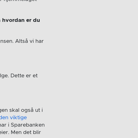
n hvordan er du
nsen. Altså vi har
lge. Dette er et
gen skal også ut i
den viktige
 har i Sparebanken
ier. Men det blir