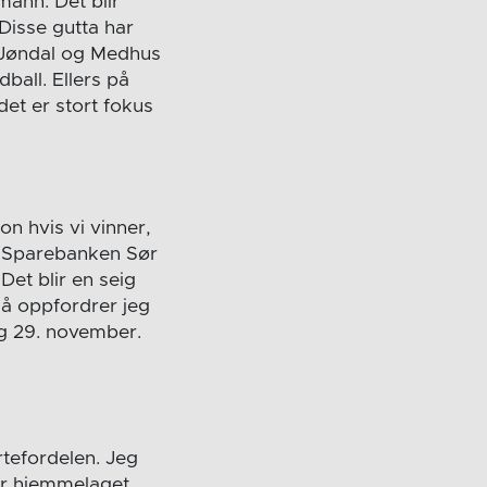
 mann. Det blir
Disse gutta har
e Jøndal og Medhus
ball. Ellers på
det er stort fokus
on hvis vi vinner,
 i Sparebanken Sør
Det blir en seig
så oppfordrer jeg
g 29. november.
rtefordelen. Jeg
or hjemmelaget