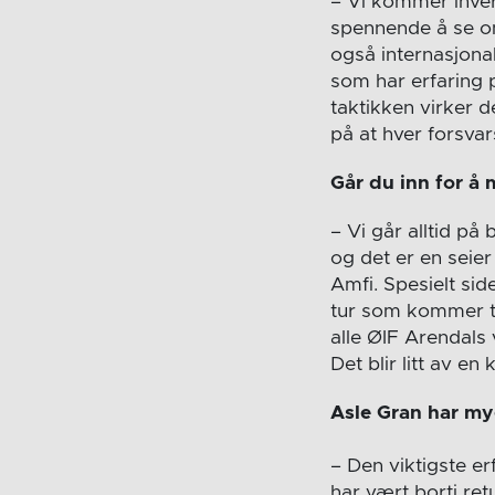
– Vi kommer ihvert
spennende å se om
også internasjona
som har erfaring p
taktikken virker d
på at hver forsvar
Går du inn for å 
– Vi går alltid på 
og det er en seie
Amfi. Spesielt sid
tur som kommer til
alle ØIF Arendal
Det blir litt av en
Asle Gran har my
– Den viktigste er
har vært borti re