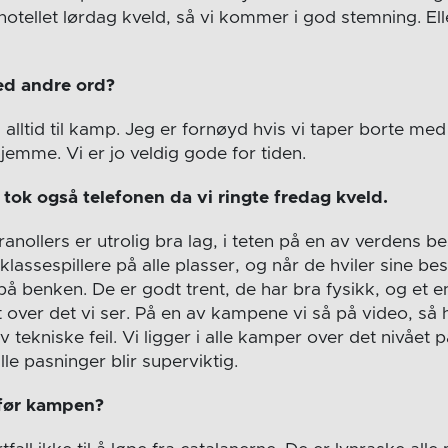
otellet lørdag kveld, så vi kommer i god stemning. Ell
ed andre ord?
alltid til kamp. Jeg er fornøyd hvis vi taper borte med
hjemme. Vi er jo veldig gode for tiden.
tok også telefonen da vi ringte fredag kveld.
Granollers er utrolig bra lag, i teten på en av verdens b
assespillere på alle plasser, og når de hviler sine best
 på benken. De er godt trent, de har bra fysikk, og et 
t over det vi ser. På en av kampene vi så på video, så
ekniske feil. Vi ligger i alle kamper over det nivået på 
alle pasninger blir superviktig.
 før kampen?