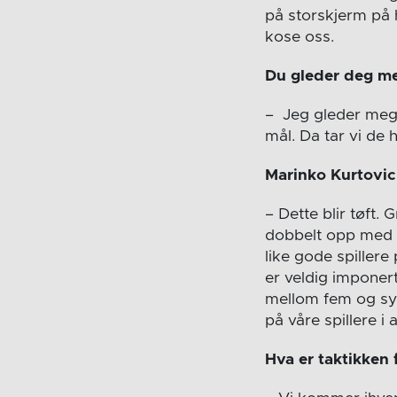
på storskjerm på h
kose oss.
Du gleder deg m
– Jeg gleder meg 
mål. Da tar vi de 
Marinko Kurtovic 
– Dette blir tøft. 
dobbelt opp med kl
like gode spillere
er veldig imponer
mellom fem og syv t
på våre spillere i 
Hva er taktikken