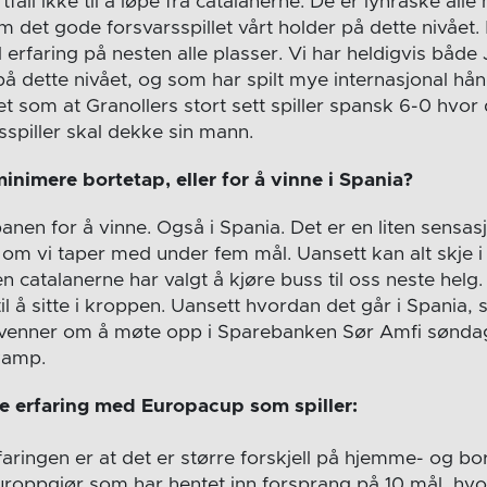
fall ikke til å løpe fra catalanerne. De er lynraske alle
 det gode forsvarsspillet vårt holder på dette nivået. 
l erfaring på nesten alle plasser. Vi har heldigvis båd
å dette nivået, og som har spilt mye internasjonal hånd
et som at Granollers stort sett spiller spansk 6-0 hvor 
sspiller skal dekke sin mann.
minimere bortetap, eller for å vinne i Spania?
banen for å vinne. Også i Spania. Det er en liten sensasj
r om vi taper med under fem mål. Uansett kan alt skje
en catalanerne har valgt å kjøre buss til oss neste helg. 
 å sitte i kroppen. Uansett hvordan det går i Spania, 
s venner om å møte opp i Sparebanken Sør Amfi sønda
 kamp.
e erfaring med Europacup som spiller:
faringen er at det er større forskjell på hjemme- og bo
turoppgjør som har hentet inn forsprang på 10 mål, hv