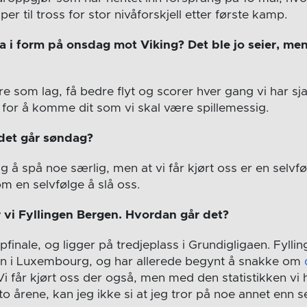
r til tross for stor nivåforskjell etter første kamp.
a i form på onsdag mot Viking? Det ble jo seier, me
re som lag, få bedre flyt og scorer hver gang vi har sja
n for å komme dit som vi skal være spillemessig.
det går søndag?
ig å spå noe særlig, men at vi får kjørt oss er en selvfø
m en selvfølge å slå oss.
vi Fyllingen Bergen. Hvordan går det?
pfinale, og ligger på tredjeplass i Grundigligaen. Fyllin
en i Luxembourg, og har allerede begynt å snakke om
i får kjørt oss der også, men med den statistikken vi
to årene, kan jeg ikke si at jeg tror på noe annet enn se