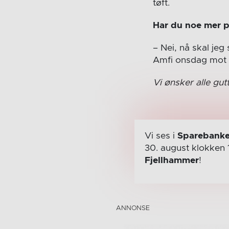
tøft.
Har du noe mer p
– Nei, nå skal je
Amfi onsdag mot F
Vi ønsker alle gut
Vi ses i
Sparebanke
30. august
klokken 
Fjellhammer
!