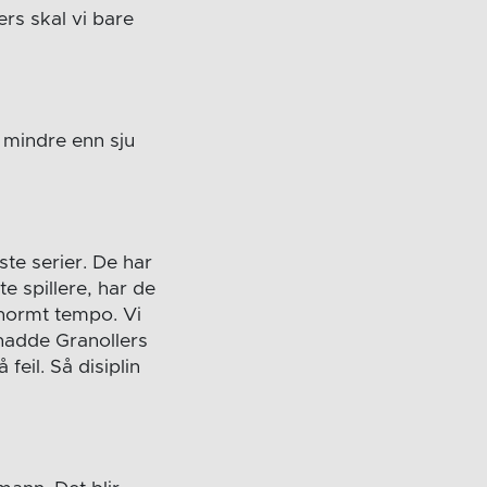
ers skal vi bare
 mindre enn sju
este serier. De har
e spillere, har de
enormt tempo. Vi
 hadde Granollers
feil. Så disiplin