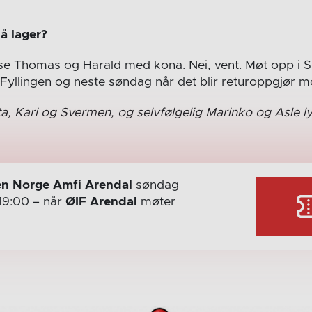
å lager?
g se Thomas og Harald med kona. Nei, vent. Møt opp i
yllingen og neste søndag når det blir returoppgjør mo
ta, Kari og Svermen, og selvfølgelig Marinko og Asle lyk
n Norge Amfi Arendal
søndag
19:00
– når
ØIF Arendal
møter