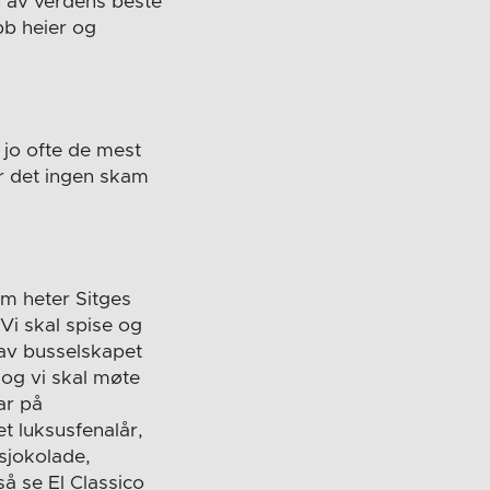
 en av verdens beste
bb heier og
 jo ofte de mest
er det ingen skam
som heter Sitges
 Vi skal spise og
 av busselskapet
 og vi skal møte
ar på
t luksusfenalår,
sjokolade,
å se El Classico