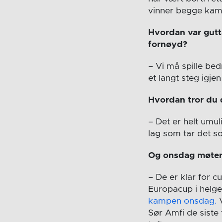
vinner begge kampe
Hvordan var gutt
fornøyd?
– Vi må spille bed
et langt steg igje
Hvordan tror du 
– Det er helt umul
lag som tar det so
Og onsdag møter 
– De er klar for cu
Europacup i helg
kampen onsdag.
V
Sør Amfi de siste 