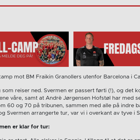
 kamp mot BM Fraikin Granollers utenfor Barcelona i Ca
 som reiser ned. Svermen er passert førti (!), og det k
ene våre, samt at Andrè Jørgensen Hofstøl har med seg
lom 60 og 70 på tribunen, sammen med alle på indre ba
g Svermen arrangerte tur, var vi i overkant av tyve i S
men er klar for tur: