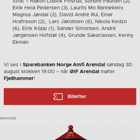
Strat – Håkon Ludvik Finsrud, Sondre Paulsen (2),
Eirik Heia Pedersen (3), Laurits Mo Rannekleiv,
Magnus Jøndal (2), David André Rui, Einar
Hrafnsson (2), Lars Jakobsen (6), Nikola Kedzo
(6), Eirik Köpp (1), Sander Simonsen, André
Jørgensen Hofstøl (4), Grunde Sakariassen, Kenny
Ekman
Vi ses i
Sparebanken Norge Amfi Arendal
søndag 30.
august
klokken 19:00
– når
ØIF Arendal
møter
Fjellhammer
!
Billetter