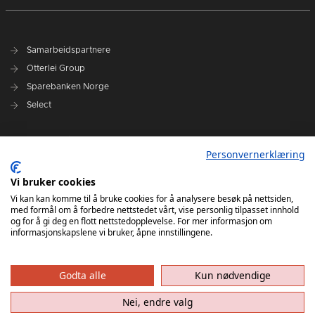
Samarbeidspartnere
Otterlei Group
Sparebanken Norge
Select
Nyhetsarkiv
Personvernerklæring
Terminliste
Spillerstall
Vi bruker cookies
Administrasjon
Vi kan kan komme til å bruke cookies for å analysere besøk på nettsiden,
med formål om å forbedre nettstedet vårt, vise personlig tilpasset innhold
Styret
og for å gi deg en flott nettstedopplevelse. For mer informasjon om
informasjonskapslene vi bruker, åpne innstillingene.
Godta alle
Kun nødvendige
Nei, endre valg