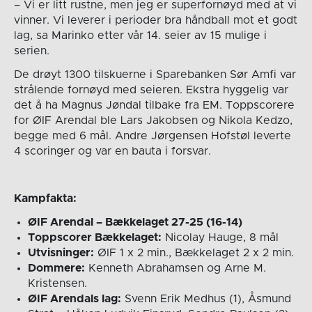
– Vi er litt rustne, men jeg er superfornøyd med at vi
vinner. Vi leverer i perioder bra håndball mot et godt
lag, sa Marinko etter vår 14. seier av 15 mulige i
serien.
De drøyt 1300 tilskuerne i Sparebanken Sør Amfi var
strålende fornøyd med seieren. Ekstra hyggelig var
det å ha Magnus Jøndal tilbake fra EM. Toppscorere
for ØIF Arendal ble Lars Jakobsen og Nikola Kedzo,
begge med 6 mål. Andre Jørgensen Hofstøl leverte
4 scoringer og var en bauta i forsvar.
Kampfakta:
ØIF Arendal – Bækkelaget 27-25 (16-14)
Toppscorer Bækkelaget:
Nicolay Hauge, 8 mål
Utvisninger:
ØIF 1 x 2 min., Bækkelaget 2 x 2 min.
Dommere:
Kenneth Abrahamsen og Arne M.
Kristensen.
ØIF Arendals lag:
Svenn Erik Medhus (1), Åsmund