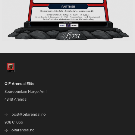
ØIF Arendal Elite
Sparebanken Norge Amfi
4848 Arendal
post@oifarendal.no
908 61 066
oifarendal.no