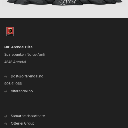
ØIF Arendal Elite
Sparebanken Norge Amfi
4848 Arendal
post@oifarendal.no
908 61 066
oifarendal.no
Samarbeidspartnere
Otterlei Group