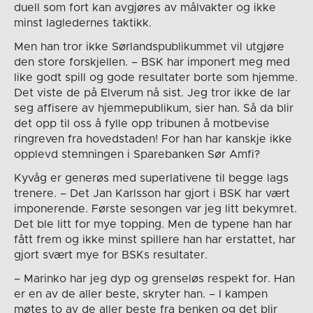
duell som fort kan avgjøres av målvakter og ikke
minst lagledernes taktikk.
Men han tror ikke Sørlandspublikummet vil utgjøre
den store forskjellen. – BSK har imponert meg med
like godt spill og gode resultater borte som hjemme.
Det viste de på Elverum nå sist. Jeg tror ikke de lar
seg affisere av hjemmepublikum, sier han. Så da blir
det opp til oss å fylle opp tribunen å motbevise
ringreven fra hovedstaden! For han har kanskje ikke
opplevd stemningen i Sparebanken Sør Amfi?
Kyvåg er generøs med superlativene til begge lags
trenere. – Det Jan Karlsson har gjort i BSK har vært
imponerende. Første sesongen var jeg litt bekymret.
Det ble litt for mye topping. Men de typene han har
fått frem og ikke minst spillere han har erstattet, har
gjort svært mye for BSKs resultater.
– Marinko har jeg dyp og grenseløs respekt for. Han
er en av de aller beste, skryter han. – I kampen
møtes to av de aller beste fra benken og det blir