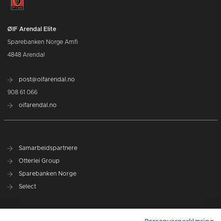
ØIF Arendal Elite
Sparebanken Norge Amfi
4848 Arendal
post@oifarendal.no
908 61 066
oifarendal.no
Samarbeidspartnere
Otterlei Group
Sparebanken Norge
Select
Nyhetsarkiv