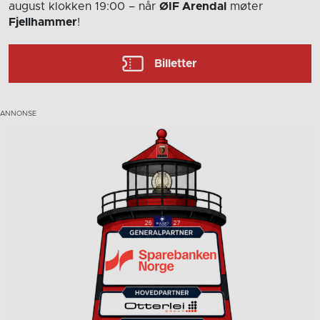
august
klokken 19:00
– når
ØIF Arendal
møter
Fjellhammer
!
Billetter