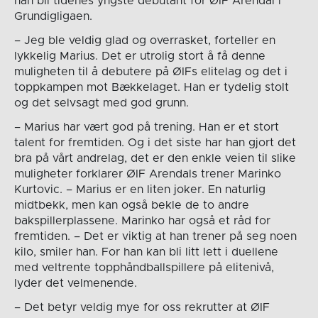
han bli tidenes yngste debutant for ØIF Arendal i
Grundigligaen.
– Jeg ble veldig glad og overrasket, forteller en
lykkelig Marius. Det er utrolig stort å få denne
muligheten til å debutere på ØIFs elitelag og det i
toppkampen mot Bækkelaget. Han er tydelig stolt
og det selvsagt med god grunn.
– Marius har vært god på trening. Han er et stort
talent for fremtiden. Og i det siste har han gjort det
bra på vårt andrelag, det er den enkle veien til slike
muligheter forklarer ØIF Arendals trener Marinko
Kurtovic. – Marius er en liten joker. En naturlig
midtbekk, men kan også bekle de to andre
bakspillerplassene. Marinko har også et råd for
fremtiden. – Det er viktig at han trener på seg noen
kilo, smiler han. For han kan bli litt lett i duellene
med veltrente topphåndballspillere på elitenivå,
lyder det velmenende.
– Det betyr veldig mye for oss rekrutter at ØIF