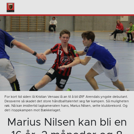
For kort tid siden lå Kristian Venaas lå an til å bli ØIF Arendals yngste debutant.
Dessverre så skadet det store håndballtalentet seg før kampen. Så muligheten
røk. Nå kan imidlertid lagkameraten hans, Marius Nilsen, sette klubbrekord. Og
det i toppkampen mot Bækkelaget.
Marius Nilsen kan bli en