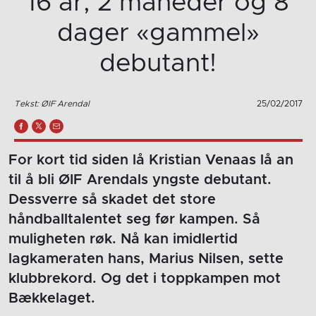
16 år, 2 måneder og 8
dager «gammel»
debutant!
Tekst: ØIF Arendal
25/02/2017
For kort tid siden lå Kristian Venaas lå an
til å bli ØIF Arendals yngste debutant.
Dessverre så skadet det store
håndballtalentet seg før kampen. Så
muligheten røk. Nå kan imidlertid
lagkameraten hans, Marius Nilsen, sette
klubbrekord. Og det i toppkampen mot
Bækkelaget.