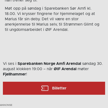
han trener seg til.
Møt opp på søndag i Sparebanken Sør Amfi kl.
18.00. Vi krysser fingrene for hjemmelaget og at
Marius får sin deby. Det vil være en stor
anerkjennelse til Marius selv, til Strømmen Glimt og
til ungdomsarbeidet i ØIF Arendal.
Vi ses i
Sparebanken Norge Amfi Arendal
søndag 30.
august
klokken 19:00
– når
ØIF Arendal
møter
Fjellhammer
!
Billetter