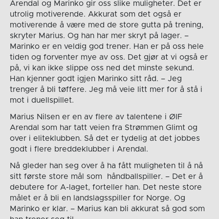
Arendal og Marinko gir oss slike muligheter. Det er
utrolig motiverende. Akkurat som det også er
motiverende å være med de store gutta på trening,
skryter Marius. Og han har mer skryt på lager. –
Marinko er en veldig god trener. Han er på oss hele
tiden og forventer mye av oss. Det gjør at vi også er
på, vi kan ikke slippe oss ned det minste sekund.
Han kjenner godt igjen Marinko sitt råd. – Jeg
trenger å bli tøffere. Jeg må veie litt mer for å stå i
mot i duellspillet.
Marius Nilsen er en av flere av talentene i ØIF
Arendal som har tatt veien fra Strømmen Glimt og
over i eliteklubben. Så det er tydelig at det jobbes
godt i flere breddeklubber i Arendal.
Nå gleder han seg over å ha fått muligheten til å nå
sitt første store mål som håndballspiller. – Det er å
debutere for A-laget, forteller han. Det neste store
målet er å bli en landslagsspiller for Norge. Og
Marinko er klar. – Marius kan bli akkurat så god som