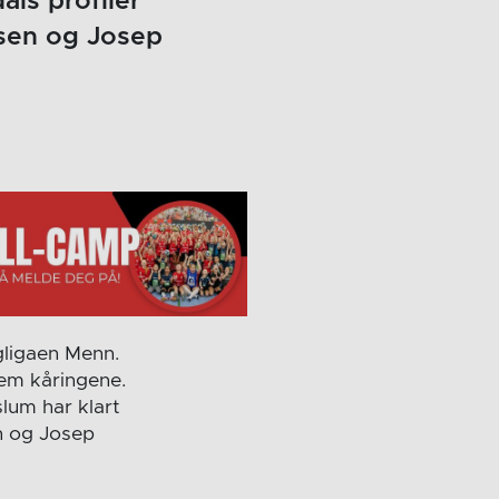
als profiler
rsen og Josep
gligaen Menn.
fem kåringene.
lum har klart
en og Josep