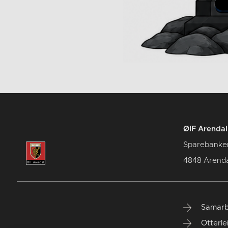
ØIF Arendal 
Sparebanke
4848 Arenda
Samarb
Otterle