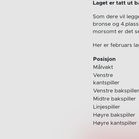
Laget er tatt ut b
Som dere vil legge
bronse og 4.plas
morsomt er det sel
Her er februars la
Posisjon
Målvakt
Venstre
kantspiller
Venstre bakspille
Midtre bakspiller
Linjespiller
Høyre bakspiller
Høyre kantspiller