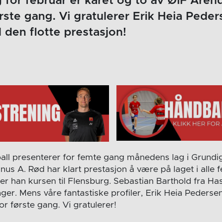
for februar er kåret og to av ØIF Arend
rste gang. Vi gratulerer Erik Heia Pede
den flotte prestasjon!
ll presenterer for femte gang månedens lag i Grundi
s A. Rød har klart prestasjon å være på laget i alle 
er han kursen til Flensburg. Sebastian Barthold fra Has
nger. Mens våre fantastiske profiler, Erik Heia Peders
r første gang. Vi gratulerer!