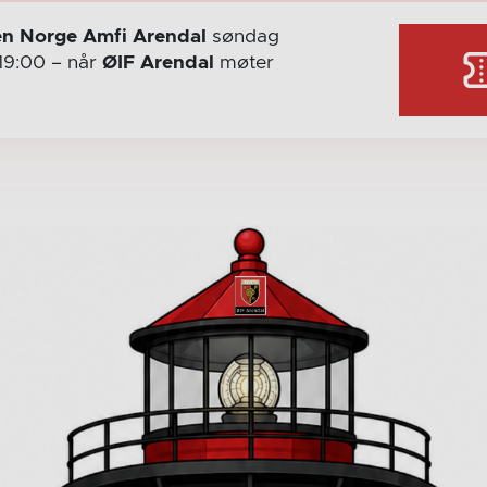
n Norge Amfi Arendal
søndag
19:00
– når
ØIF Arendal
møter