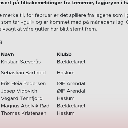
asert på tilbakemeldinger fra trenerne, fagjuryen i ha
 merke til, for februar er det spillere fra lagene som li
s som tar «gull» og er kommet med på månedens lag. 
vsagt at våre gutter har blitt stemt frem.
g:
Navn
Klubb
Kristian Sæverås
Bækkelaget
Sebastian Barthold
Haslum
r
Erik Heia Pedersen
ØIF Arendal
Josep Vidovich
ØIF Arendal
Vegard Tennfjord
Haslum
Magnus Abelvik Rød
Bækkelaget
Thomas Kristensen
Haslum