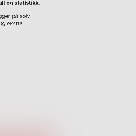
ll og statistikk.
gger på sølv,
Og ekstra