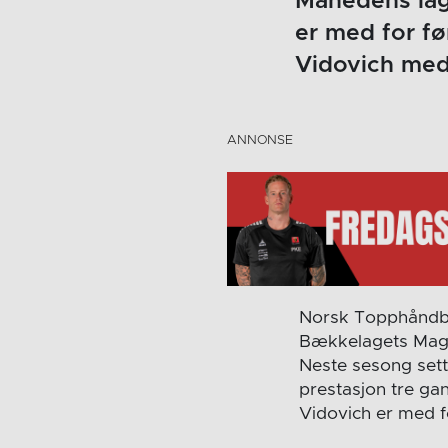
Månedens lag 
er med for fø
Vidovich med 
Norsk Topphåndba
Bækkelagets Magnu
Neste sesong sett
prestasjon tre ga
Vidovich er med fo