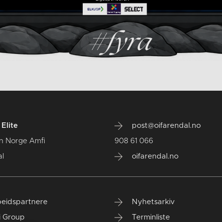
Elite
post@oifarendal.no
n Norge Amfi
908 61 066
l
oifarendal.no
eidspartnere
Nyhetsarkiv
i Group
Terminliste