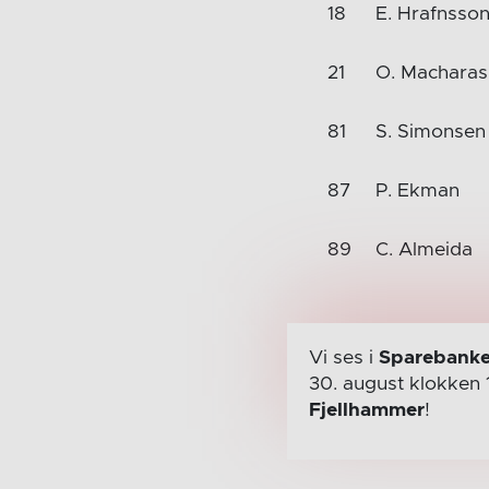
18
E. Hrafnsso
21
O. Macharash
81
S. Simonsen
87
P. Ekman
89
C. Almeida
Vi ses i
Sparebanke
30. august
klokken 
Fjellhammer
!