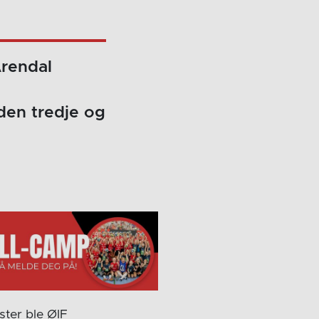
Arendal
den tredje og
ster ble ØIF