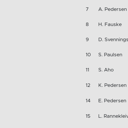
7
A. Pedersen
8
H. Fauske
9
D. Svenning
10
S. Paulsen
11
S. Aho
12
K. Pedersen
14
E. Pedersen
15
L. Ranneklei