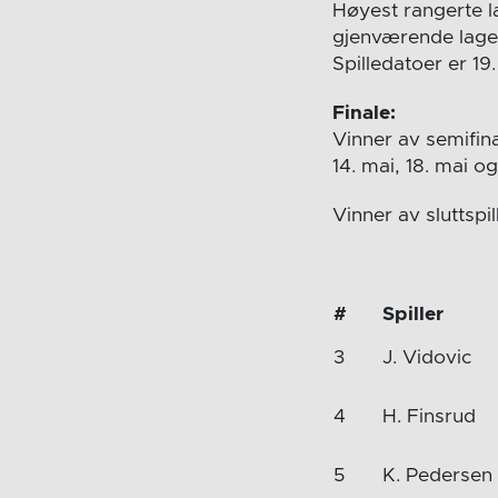
Høyest rangerte l
gjenværende lage
Spilledatoer er 19. 
Finale:
Vinner av semifina
14. mai, 18. mai og
Vinner av sluttspi
#
Spiller
3
J. Vidovic
4
H. Finsrud
5
K. Pedersen