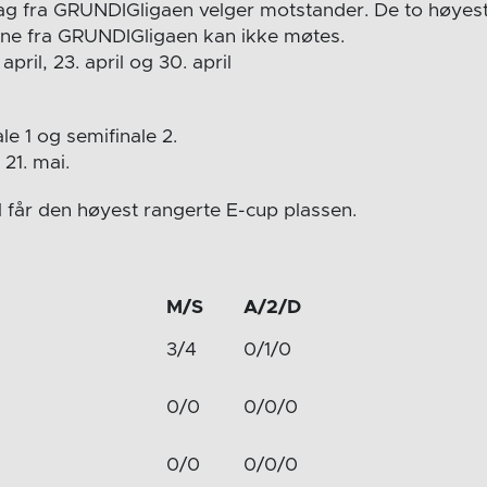
ag fra GRUNDIGligaen velger motstander. De to høyes
ne fra GRUNDIGligaen kan ikke møtes.
april, 23. april og 30. april
le 1 og semifinale 2.
 21. mai.
ll får den høyest rangerte E-cup plassen.
M/S
A/2/D
3/4
0/1/0
0/0
0/0/0
0/0
0/0/0