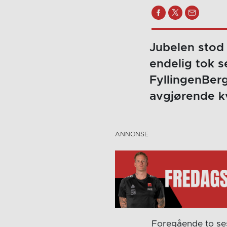
Jubelen stod 
endelig tok se
FyllingenBerg
avgjørende kv
Foregående to seso