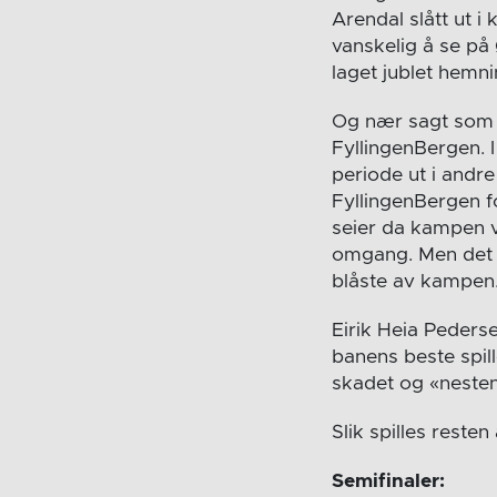
Arendal slått ut i
vanskelig å se på
laget jublet hemni
Og nær sagt som 
FyllingenBergen. 
periode ut i andre
FyllingenBergen f
seier da kampen v
omgang. Men det 
blåste av kampen.
Eirik Heia Pederse
banens beste spil
skadet og «nesten
Slik spilles resten 
Semifinaler: