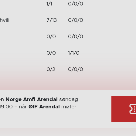
n
1/1
0/0/0
vili
7/13
0/0/0
0/0
0/0/0
0/0
1/1/0
0/2
0/0/0
n Norge Amfi Arendal
søndag
19:00
– når
ØIF Arendal
møter