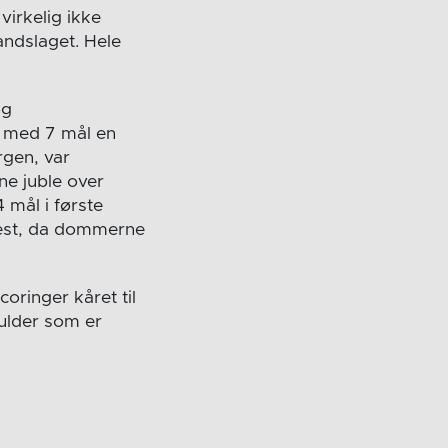
virkelig ikke
andslaget. Hele
og
t med 7 mål en
rgen, var
ne juble over
 mål i første
mest, da dommerne
oringer kåret til
ulder som er