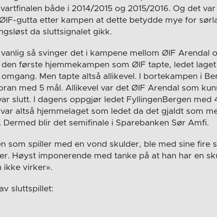
 kvartfinalen både i 2014/2015 og 2015/2016. Og det var 
 ØIF-gutta etter kampen at dette betydde mye for sørl
ngsløst da sluttsignalet gikk.
vanlig så svinger det i kampene mellom ØIF Arendal 
I den første hjemmekampen som ØIF tapte, ledet lage
 omgang. Men tapte altså allikevel. I bortekampen i Be
oran med 5 mål. Allikevel var det ØIF Arendal som kun
ar slutt. I dagens oppgjør ledet FyllingenBergen med 4
var altså hjemmelaget som ledet da det gjaldt som 
 Dermed blir det semifinale i Sparebanken Sør Amfi.
n som spiller med en vond skulder, ble med sine fire sc
ler. Høyst imponerende med tanke på at han har en sk
 ikke virker».
av sluttspillet: