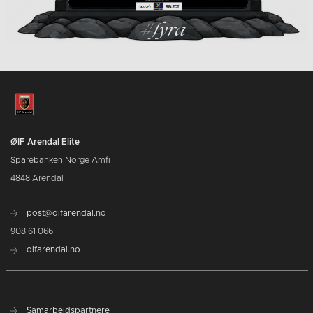
ØIF Arendal Elite
Sparebanken Norge Amfi
4848 Arendal
post@oifarendal.no
908 61 066
oifarendal.no
Samarbeidspartnere