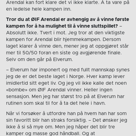
Arendal kan fort klare det vi ikke klarte. Å ta vare på
en ledelse hele kampen inn.
Tror du at ØIF Arendal er avhengig av å vinne første
kampen for å ha mulighet til å vinne sluttspillet?
–
Absolutt ikke. Tvert i mot. Jeg tror at den viktigste
kampen for Arendal blir hjemmekampen. Dersom
laget klarer å vinne den, mener jeg at oppgjøret står
mer til 50/50 foran en siste og avgjørende finale.
Selv om den går på Elverum.
– Elverum har imponert og med fullt mannskap synes
jeg de er det beste laget i Norge. Hver kamp lever
imidlertid sitt eget liv. Og jeg vil ikke kalle det noen
«bombe» om ØIF Arendal vinner. Heller ingen
sensasjon. Men jeg har størst tro på at Elverum har
rutinen som skal til for å ta det hele i havn.
Når vi forsøker å utfordre han på hvem han har som
sin favoritt blir han straks forsiktig. – Det ønsker jeg
ikke å si så mye om. Men jeg håper det blir tre
kamper og masse god håndball. Og at