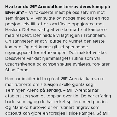
Hva tror du ØIF Arendal kan lære av deres kamp på
Elverum? –
Vi fokuserte mest på oss selv inn mot
semifinalen. Vi var sultne og hadde med oss en god
porsjon selvtillit etter kvartfinale oppgjørene mot
Haslum. Det var viktig at vi ikke møtte til kampene
med respekt. Den hadde vi lagt igjen i Trondheim.
Og sannheten er at vi burde ha vunnet den første
kampen. Og det kunne gitt et spennende
utgangspunkt før returkampen. Det maktet vi ikke.
Dessverre var det hjemmelagets rutine som var
utslagsgivende da kampen skulle avgjøres, forklarer
Stian Gomo.
Han har imidlertid tro på at ØIF Arendal kan være
mer rutinerte om situasjon skulle gjenta seg i
Terningen Arena på søndag. – ØIF Arendal har
etablert seg som et topplag over tid. De har erfaring
både som lag og de har enkeltspillere med pondus.
Og Marinko Kurtovic er en rutinert ringrev som
absolutt kan gjøre en forskjell i slike kamper. Så ØIF