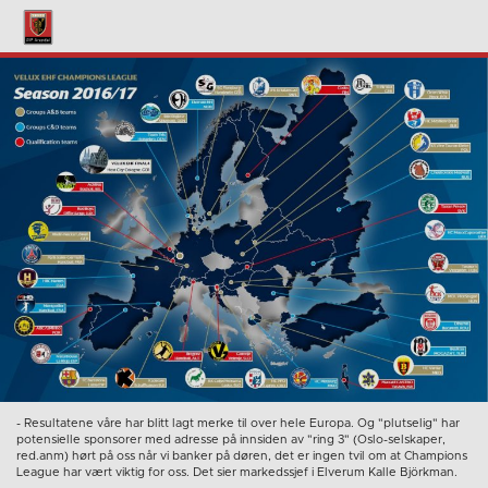
- Resultatene våre har blitt lagt merke til over hele Europa. Og "plutselig" har
potensielle sponsorer med adresse på innsiden av "ring 3" (Oslo-selskaper,
red.anm) hørt på oss når vi banker på døren, det er ingen tvil om at Champions
League har vært viktig for oss. Det sier markedssjef i Elverum Kalle Björkman.