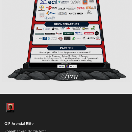
ØIF Arendal Elite
Sparebanken Norge Amfi