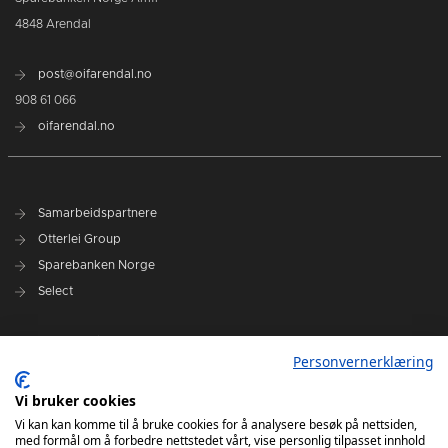
4848 Arendal
post@oifarendal.no
908 61 066
oifarendal.no
Samarbeidspartnere
Otterlei Group
Sparebanken Norge
Select
Nyhetsarkiv
Personvernerklæring
Terminliste
Spillerstall
Vi bruker cookies
Administrasjon
Vi kan kan komme til å bruke cookies for å analysere besøk på nettsiden,
med formål om å forbedre nettstedet vårt, vise personlig tilpasset innhold
Styret