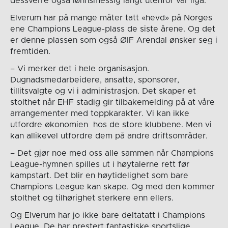
dessverre også lønnsmessig langt utenfor vår liga.
Elverum har på mange måter tatt «hevd» på Norges
ene Champions League-plass de siste årene. Og det
er denne plassen som også ØIF Arendal ønsker seg i
fremtiden.
– Vi merker det i hele organisasjon.
Dugnadsmedarbeidere, ansatte, sponsorer,
tillitsvalgte og vi i administrasjon. Det skaper et
stolthet når EHF stadig gir tilbakemelding på at våre
arrangementer med toppkarakter. Vi kan ikke
utfordre økonomien hos de store klubbene. Men vi
kan allikevel utfordre dem på andre driftsområder.
– Det gjør noe med oss alle sammen når Champions
League-hymnen spilles ut i høytalerne rett før
kampstart. Det blir en høytidelighet som bare
Champions League kan skape. Og med den kommer
stolthet og tilhørighet sterkere enn ellers.
Og Elverum har jo ikke bare deltatatt i Champions
League. De har prestert fantastiske sportslige