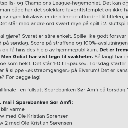
uttspills- og Champions League-hegemoniet. Det kan o
an både har det soleklare favorittstemplet og ikke har
av egen lokalavis er de allerede utfordret til tittelen,
Det står med andre ord svært mye på spill i 2. sluttspill
l gjøre? Svaret er såre enkelt. Spille like godt forsv
 på søndag. Score på straffene og 100%-avslutningen
m og få hinsides hjelp av hjemmepublikum.
Det er frem
Men Goliat har vist tegn til svakheter.
Så langt har 
noe som helst. Det står 1-0 til «pause». Torsdag start
r å slippe «ekstraomganger» på Elverum! Det er kans
? For begge lag!
pillfinale i en fullsatt Sparebanken Sør Amfi på torsdag 1
. mai i Sparebanken Sør Amfi:
blir varme
 med Ole Kristian Sørensen
 2 med Ole Kristian Sørensen