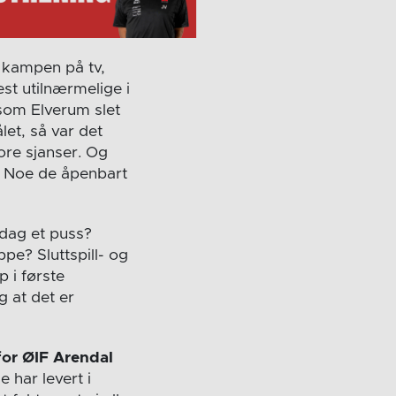
e kampen på tv,
st utilnærmelige i
 som Elverum slet
et, så var det
tore sjanser. Og
. Noe de åpenbart
ndag et puss?
pe? Sluttspill- og
 i første
g at det er
for ØIF Arendal
 har levert i