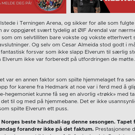
lstede i Terningen Arena, og sikker for alle som fulgt
en av oppgjøret svært tydelig at ØIF Arendal var nærme
t som om selvtilliten bare vokste og vokste etterhvert
vslutninger. Og selv om Cesar Almeida stod godt i mål
 fantastisk forsvar som ikke slapp Elverum til særlig s
 Elverum ikke var forberedt på utfordringen de møtte
 det var en annen faktor som spilte hjemmelaget fra sø
pp for karene fra Hedmark at noe var i ferd med å glip
hegemoniet kunne få seg en alvorlig «trøkk» med tap
og det til og med på hjemmebane. Det er ikke usannsynli
som spilte Elverum ett puss.
 Norges beste håndball-lag denne sesongen. Tapet 
søndag forandrer ikke på det faktum.
Prestasjonene de