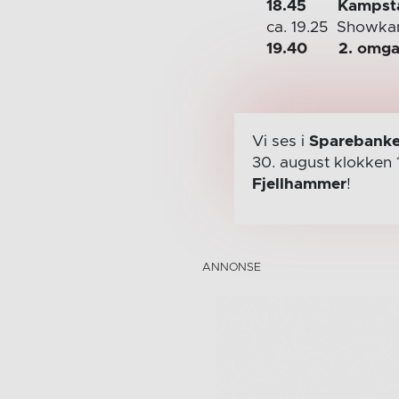
18.45 Kampstart
ca. 19.25 Showka
19.40 2. omgang
Vi ses i
Sparebanke
30. august
klokken 
Fjellhammer
!