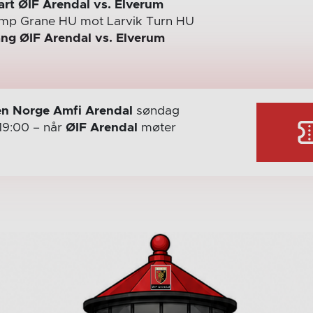
 ØIF Arendal vs. Elverum
mp Grane HU mot Larvik Turn HU
 ØIF Arendal vs. Elverum
n Norge Amfi Arendal
søndag
19:00
– når
ØIF Arendal
møter