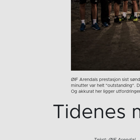
ØIF Arendals prestasjon sist søn
minutter var helt "outstanding". 
Og akkurat her ligger utfordringe
Tidenes 
Tekst: ØIF Arendal