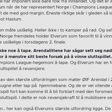
ar imponert ikke bare folk fra innlandet. Og det er et
rum når de har representert Norge i Champions League
nt de med god margin. Eneste riktige skår i gleden så l
mot Haslum.
en måte uslåelig. Heller ikke i to kamper på rad. Og s
orge fremdeles holder Elverum som favoritt til å vinne 
e uslåelige i torsdagens 2. finale.
kke noe å tape. Arendalittene har sågar sett seg nødt
or å mønstre sitt beste forsøk på å vinne sluttspillet
hampions League-hegemoni å tape. Og Elverum har en 
luttspillet å revansjere.
 av den største utfordringen som møter ØIF Arendal i 2
gne etter tap på hjemmebane. Og de er vel vitende at
tspill fort kan komme til å bli forklart med den forsm
sluttspill. I dette er nok revansjekraft til å mobilisere s
n… her kan også Elverums største utfordring ligge. De 