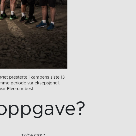
get presterte i kampens siste 13
samme periode var eksepsjonell.
 var Elverum best!
 oppgave?
17/05/2017