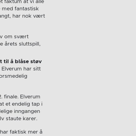
 faktum at vi alle
 med fantastisk
angt, har nok vært
elv om svært
årets sluttspill,
 til å blåse støv
.
Elverum har sitt
forsmedelig
. finale. Elverum
 et endelig tap i
edelige inngangen
elv staute karer.
har faktisk mer å