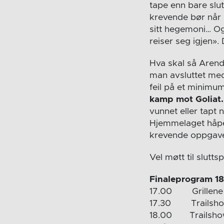
tape enn bare sl
krevende bør når m
sitt hegemoni… Og 
reiser seg igjen». 
Hva skal så Arenda
man avsluttet med
feil på et minimu
kamp mot Goliat. 
vunnet eller tapt 
Hjemmelaget håpe
krevende oppgave
Vel møtt til slutts
Finaleprogram 18
17.00 Grillene 
17.30 Trailshow
18.00 Trailshow