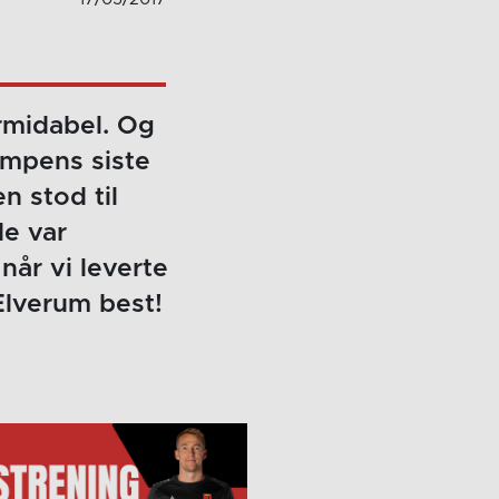
ormidabel. Og
ampens siste
n stod til
de var
når vi leverte
Elverum best!