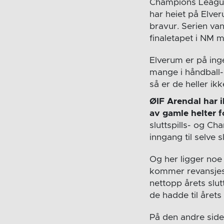
Champions League h
har heiet på Elve
bravur. Serien va
finaletapet i NM 
Elverum er på ing
mange i håndball-N
så er de heller ikk
ØIF Arendal har i
av gamle helter f
sluttspills- og C
inngang til selve s
Og her ligger noe
kommer revansjesu
nettopp årets slut
de hadde til årets 
På den andre side