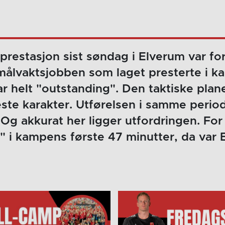
prestasjon sist søndag i Elverum var f
målvaktsjobben som laget presterte i k
ar helt "outstanding". Den taktiske plane
ste karakter. Utførelsen i samme perio
 Og akkurat her ligger utfordringen. For 
" i kampens første 47 minutter, da var 