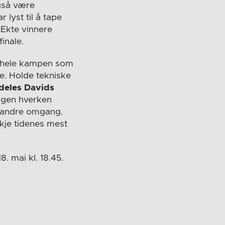
gså være
 lyst til å tape
 «Ekte vinnere
finale.
ar hele kampen som
e. Holde tekniske
deles Davids
ingen hverken
er andre omgang.
kje tidenes mest
8. mai kl. 18.45.