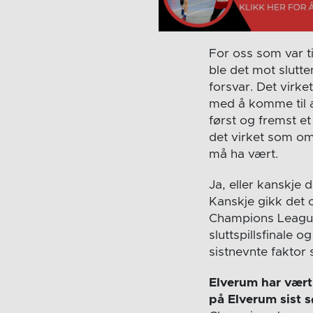
For oss som var ti
ble det mot slutt
forsvar. Det virke
med å komme til a
først og fremst et
det virket som om
må ha vært.
Ja, eller kanskje
Kanskje gikk det o
Champions League-
sluttspillsfinale 
sistnevnte faktor 
Elverum har vært
på Elverum sist 