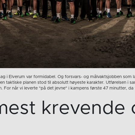
dag i Elverum var formidabel. Og forsvars- og målvaktsjobben som la
Den taktiske planen stod til absolutt høyeste karakter. Utførelsen i 
n. For når vi leverte "på det jevne" i kampens første 47 minutter, da
mest krevende