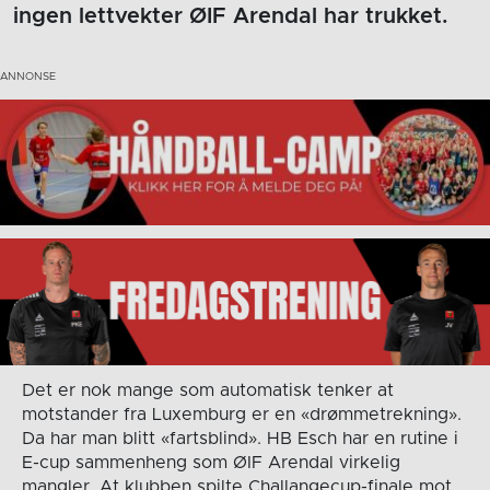
ingen lettvekter ØIF Arendal har trukket.
Det er nok mange som automatisk tenker at
motstander fra Luxemburg er en «drømmetrekning».
Da har man blitt «fartsblind». HB Esch har en rutine i
E-cup sammenheng som ØIF Arendal virkelig
mangler. At klubben spilte Challangecup-finale mot