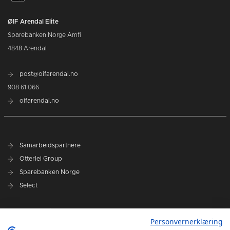
ØIF Arendal Elite
Sparebanken Norge Amfi
4848 Arendal
post@oifarendal.no
908 61 066
oifarendal.no
Samarbeidspartnere
Otterlei Group
Sparebanken Norge
Select
Nyhetsarkiv
Personvernerklæring
Terminliste