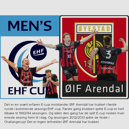
Det er en svært erfaren E-cup motstander ØIF Arendal har trukket i første
runde i kommende sesongs EHF-cup. Første gang klubben spilte E-cup er helt
tilbake til 1993/94 sesongen. Og siden den gang har de spilt E-cup nesten hver
eneste sesong frem til i dag. Og sesongen 2012/2013 spilte de finale i
Challangecup! Det er ingen lettvekter ØIF Arendal har trukket.