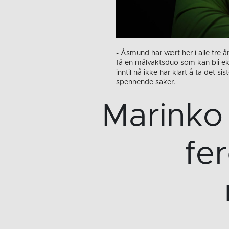
- Åsmund har vært her i alle tre å
få en målvaktsduo som kan bli ek
inntil nå ikke har klart å ta det 
spennende saker.
Marinko 
fe