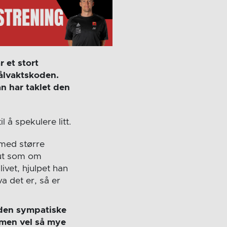
 et stort
målvaktskoden.
n har taklet den
 å spekulere litt.
 med større
g ut som om
ivet, hjulpet han
a det er, så er
t den sympatiske
 men vel så mye