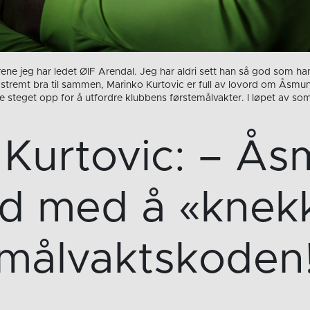
rene jeg har ledet ØIF Arendal. Jeg har aldri sett han så god som han
stremt bra til sammen, Marinko Kurtovic er full av lovord om Åsmu
siste steget opp for å utfordre klubbens førstemålvakter. I løpet av s
Kurtovic: – Ås
rd med å «knek
målvaktskoden