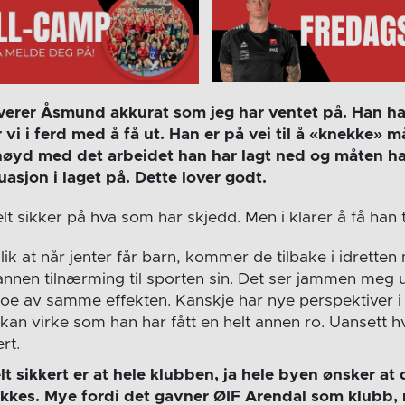
everer Åsmund akkurat som jeg har ventet på. Han har
r vi i ferd med å få ut. Han er på vei til å «knekke» 
rnøyd med det arbeidet han har lagt ned og måten ha
uasjon i laget på. Dette lover godt.
lt sikker på hva som har skjedd. Men i klarer å få han til
lik at når jenter får barn, kommer de tilbake i idretten
itt annen tilnærming til sporten sin. Det ser jammen me
oe av samme effekten. Kanskje har nye perspektiver i l
kan virke som han har fått en helt annen ro. Uansett hv
rt.
lt sikkert er at hele klubben, ja hele byen ønsker a
ykkes. Mye fordi det gavner ØIF Arendal som klubb,