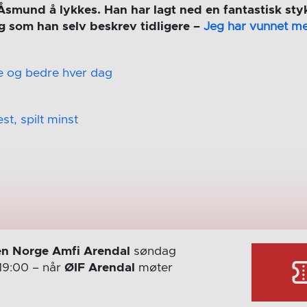
Åsmund å lykkes. Han har lagt ned en fantastisk sty
g som han selv beskrev tidligere –
Jeg har vunnet me
e og bedre hver dag
t, spilt minst
n Norge Amfi Arendal
søndag
19:00
– når
ØIF Arendal
møter