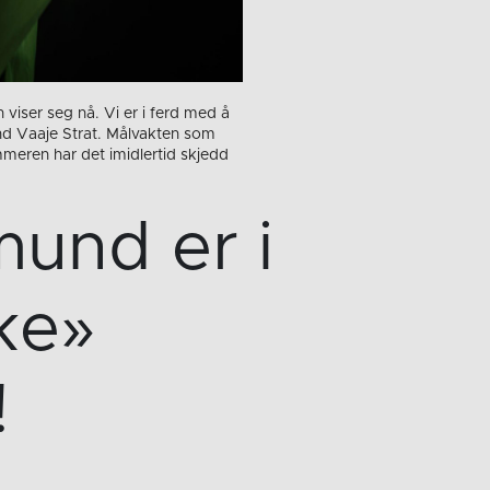
 viser seg nå. Vi er i ferd med å
nd Vaaje Strat. Målvakten som
ommeren har det imidlertid skjedd
mund er i
ke»
!