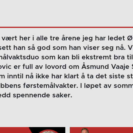
vært her i alle tre årene jeg har ledet Ø
 sett han så god som han viser seg nå. Vi
målvaktsduo som kan bli ekstremt bra t
vic er full av lovord om Åsmund Vaaje S
 inntil nå ikke har klart å ta det siste 
ubbens førstemålvakter. I løpet av som
jedd spennende saker.