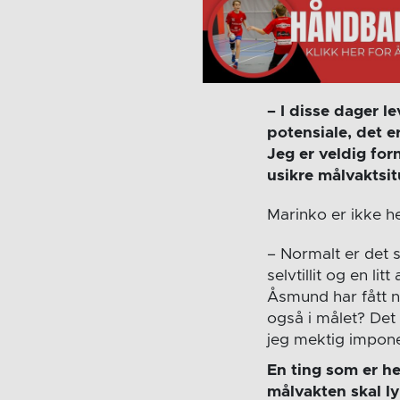
– I disse dager l
potensiale, det e
Jeg er veldig fo
usikre målvaktsit
Marinko er ikke he
– Normalt er det s
selvtillit og en l
Åsmund har fått n
også i målet? Det 
jeg mektig impone
En ting som er he
målvakten skal l