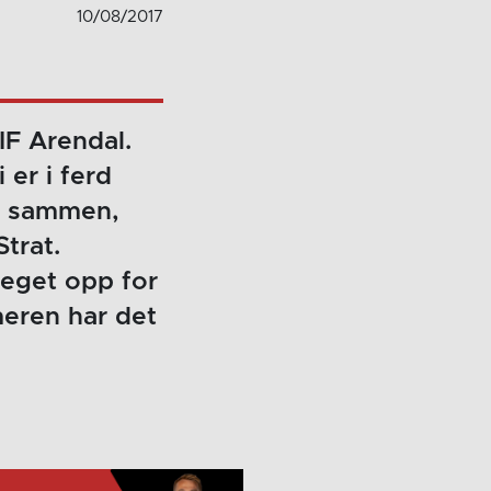
10/08/2017
IF Arendal.
 er i ferd
il sammen,
trat.
steget opp for
meren har det