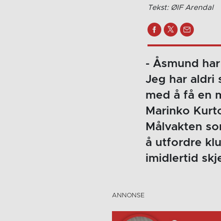
Tekst: ØIF Arendal
- Åsmund har 
Jeg har aldri
med å få en 
Marinko Kurto
Målvakten som
å utfordre kl
imidlertid sk