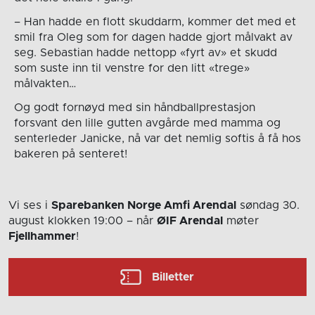
– Han hadde en flott skuddarm, kommer det med et
smil fra Oleg som for dagen hadde gjort målvakt av
seg. Sebastian hadde nettopp «fyrt av» et skudd
som suste inn til venstre for den litt «trege»
målvakten…
Og godt fornøyd med sin håndballprestasjon
forsvant den lille gutten avgårde med mamma og
senterleder Janicke, nå var det nemlig softis å få hos
bakeren på senteret!
Vi ses i
Sparebanken Norge Amfi Arendal
søndag 30.
august
klokken 19:00
– når
ØIF Arendal
møter
Fjellhammer
!
Billetter