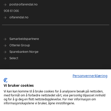
post@oifarendal.no
908 61 066
oifarendal.no
Samarbeidspartnere
Otterlei Group
Sparebanken Norge
Select
Nyhetsarkiv
Personvernerklæring
Terminliste
Spillerstall
Vi bruker cookies
Administrasjon
Vi kan kan komme til å bruke cookies for å analysere besøk på nettsiden,
med formål om å forbedre nettstedet vårt, vise personlig tilpasset innhold
Styret
og for å gi deg en flott nettstedopplevelse. For mer informasjon om
informasjonskapslene vi bruker, åpne innstillingene.