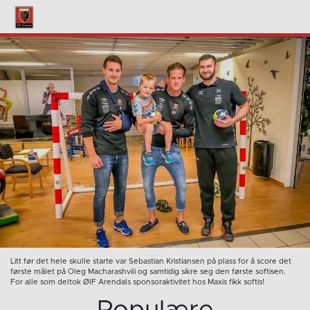
Litt før det hele skulle starte var Sebastian Kristiansen på plass for å score det
første målet på Oleg Macharashvili og samtidig sikre seg den første softisen.
For alle som deltok ØIF Arendals sponsoraktivitet hos Maxis fikk softis!
Populære