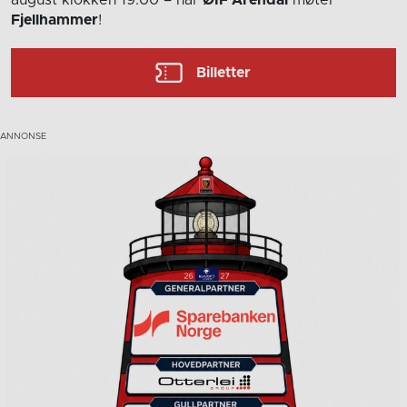
august
klokken 19:00
– når
ØIF Arendal
møter
Fjellhammer
!
Billetter