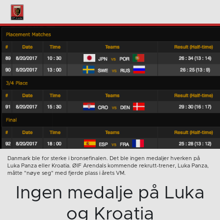
Danmark ble for sterke i bronsefinalen. Det ble ingen medaljer hverken på
Luka Panza eller Kroatia. ØIF Arendals kommende rekrutt-trener, Luka Panza,
måtte "nøye seg" med fjerde plass i årets VM.
Ingen medalje på Luka
og Kroatia