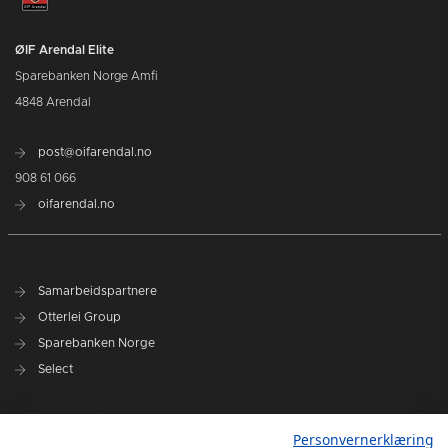
ØIF Arendal Elite
Sparebanken Norge Amfi
4848 Arendal
post@oifarendal.no
908 61 066
oifarendal.no
Samarbeidspartnere
Otterlei Group
Sparebanken Norge
Select
Nyhetsarkiv
Personvernerklæring
Terminliste