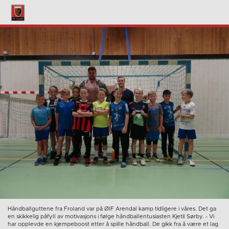
Håndballguttene fra Froland var på ØIF Arendal kamp tidligere i våres. Det ga
en skikkelig påfyll av motivasjons i følge håndballentusiasten Kjetil Sørby. - Vi
har opplevde en kjempeboost etter å spille håndball. De gikk fra å være et lag