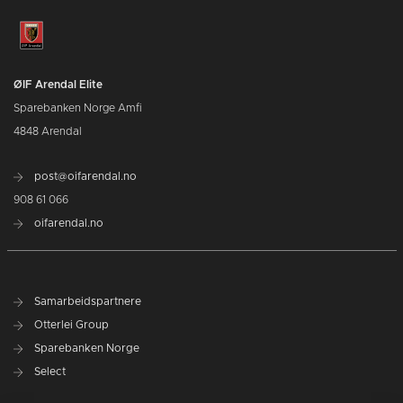
ØIF Arendal Elite
Sparebanken Norge Amfi
4848 Arendal
post@oifarendal.no
908 61 066
oifarendal.no
Samarbeidspartnere
Otterlei Group
Sparebanken Norge
Select