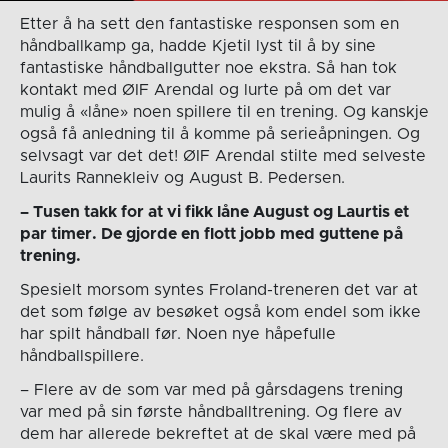
Etter å ha sett den fantastiske responsen som en
håndballkamp ga, hadde Kjetil lyst til å by sine
fantastiske håndballgutter noe ekstra. Så han tok
kontakt med ØIF Arendal og lurte på om det var
mulig å «låne» noen spillere til en trening. Og kanskje
også få anledning til å komme på serieåpningen. Og
selvsagt var det det! ØIF Arendal stilte med selveste
Laurits Rannekleiv og August B. Pedersen.
– Tusen takk for at vi fikk låne August og Laurtis et
par timer. De gjorde en flott jobb med guttene på
trening.
Spesielt morsom syntes Froland-treneren det var at
det som følge av besøket også kom endel som ikke
har spilt håndball før. Noen nye håpefulle
håndballspillere.
– Flere av de som var med på gårsdagens trening
var med på sin første håndballtrening. Og flere av
dem har allerede bekreftet at de skal være med på